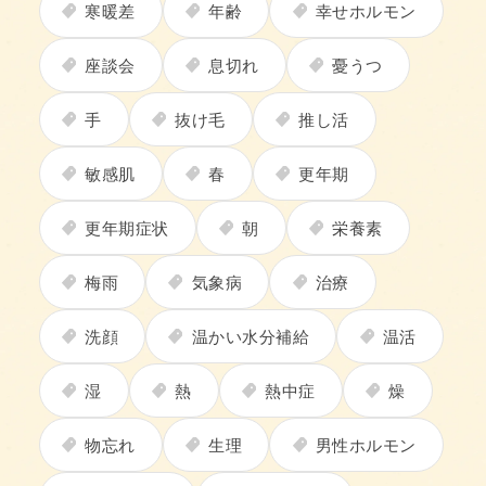
寒暖差
年齢
幸せホルモン
座談会
息切れ
憂うつ
手
抜け毛
推し活
敏感肌
春
更年期
更年期症状
朝
栄養素
梅雨
気象病
治療
洗顔
温かい水分補給
温活
湿
熱
熱中症
燥
物忘れ
生理
男性ホルモン