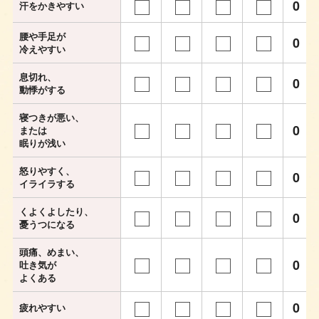
0
汗をかきやすい
腰や手足が
0
冷えやすい
息切れ、
0
動悸がする
寝つきが悪い、
0
または
眠りが浅い
怒りやすく、
0
イライラする
くよくよしたり、
0
憂うつになる
頭痛、めまい、
0
吐き気が
よくある
0
疲れやすい