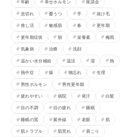
年齢
幸せホルモン
座談会
息切れ
憂うつ
手
抜け毛
推し活
敏感肌
春
更年期
更年期症状
朝
栄養素
梅雨
気象病
治療
洗顔
温かい水分補給
温活
湿
熱
熱中症
燥
物忘れ
生理
男性ホルモン
男性更年期
疲れやすい
病院
発汗
白髪
目の不調
目の疲れ
睡眠
睡眠の質
紫外線
老眼
肌
肌トラブル
肌荒れ
肩こり