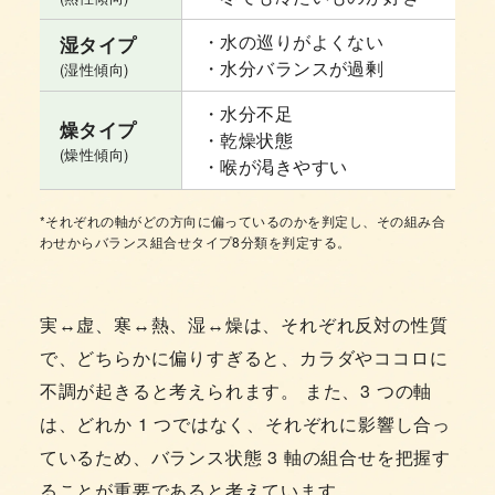
・水の巡りがよくない
湿タイプ
・水分バランスが過剰
(湿性傾向)
・水分不足
燥タイプ
・乾燥状態
(燥性傾向)
・喉が渇きやすい
*それぞれの軸がどの方向に偏っているのかを判定し、その組み合
わせからバランス組合せタイプ8分類を判定する。
実↔虚、寒↔熱、湿↔燥は、それぞれ反対の性質
で、どちらかに偏りすぎると、カラダやココロに
不調が起きると考えられます。 また、3 つの軸
は、どれか 1 つではなく、それぞれに影響し合っ
ているため、バランス状態 3 軸の組合せを把握す
ることが重要であると考えています。