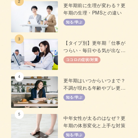
2
更年期前に生理が変わる？更
年期の生理・PMSとの違い
知る/学ぶ
3
【タイプ別】更年期「仕事が
つらい・毎日やる気が出な
い」原因と対策
ココロの症状/対策
4
更年期はいつからいつまで？
不調が現れる年齢やプレ更年
期について
知る/学ぶ
5
中年女性が太るのはなぜ？更
年期の体形変化と上手な対策
知る/学ぶ