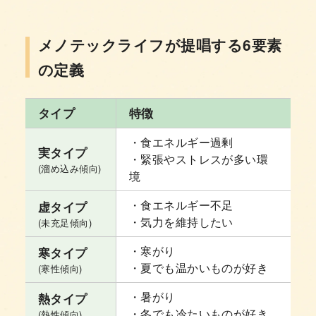
メノテックライフが提唱する6要素
の定義
タイプ
特徴
・食エネルギー過剰
実タイプ
・緊張やストレスが多い環
(溜め込み傾向)
境
・食エネルギー不足
虚タイプ
・気力を維持したい
(未充足傾向)
・寒がり
寒タイプ
・夏でも温かいものが好き
(寒性傾向)
・暑がり
熱タイプ
・冬でも冷たいものが好き
(熱性傾向)