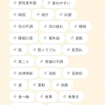
男性更年期
疲れやすい
病院
発汗
白髪
目の不調
目の疲れ
睡眠
睡眠の質
紫外線
老眼
肌
肌トラブル
肌荒れ
肩こり
胃腸の不調
自律神経
花粉
花粉症
虚
運動
頭痛
食べ物
食事
食養生