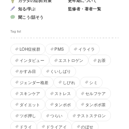
カラダの症状/対策
更年期について
知る/学ぶ
監修者・著者一覧
聞こう/話そう
Tag list
LOH症候群
PMS
イライラ
インタビュー
エストロゲン
お茶
かすみ目
くいしばり
ジェンダー格差
しびれ
シミ
スキンケア
ストレス
セルフケア
ダイエット
タンポポ
タンポポ茶
ツボ押し
つらい
テストステロン
ドライ
ドライアイ
のぼせ