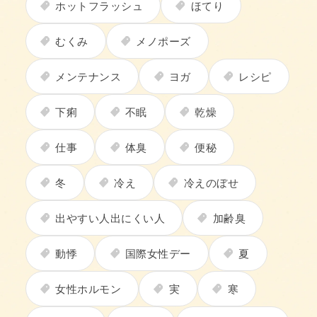
ホットフラッシュ
ほてり
むくみ
メノポーズ
メンテナンス
ヨガ
レシピ
下痢
不眠
乾燥
仕事
体臭
便秘
冬
冷え
冷えのぼせ
出やすい人出にくい人
加齢臭
動悸
国際女性デー
夏
女性ホルモン
実
寒