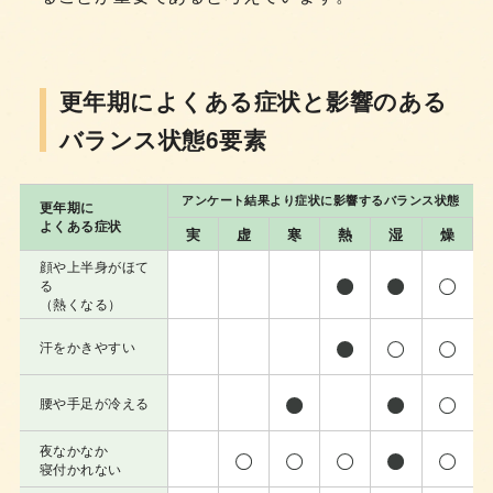
更年期によくある症状と影響のある
バランス状態6要素
アンケート結果より症状に影響するバランス状態
更年期に
よくある症状
実
虚
寒
熱
湿
燥
顔や上半身がほて
る
（熱くなる）
汗をかきやすい
腰や手足が冷える
夜なかなか
寝付かれない