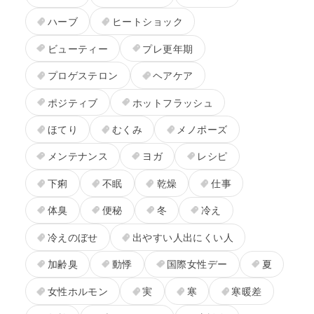
ハーブ
ヒートショック
ビューティー
プレ更年期
プロゲステロン
ヘアケア
ポジティブ
ホットフラッシュ
ほてり
むくみ
メノポーズ
メンテナンス
ヨガ
レシピ
下痢
不眠
乾燥
仕事
体臭
便秘
冬
冷え
冷えのぼせ
出やすい人出にくい人
加齢臭
動悸
国際女性デー
夏
女性ホルモン
実
寒
寒暖差