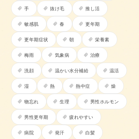
手
抜け毛
推し活
敏感肌
春
更年期
更年期症状
朝
栄養素
梅雨
気象病
治療
洗顔
温かい水分補給
温活
湿
熱
熱中症
燥
物忘れ
生理
男性ホルモン
男性更年期
疲れやすい
病院
発汗
白髪