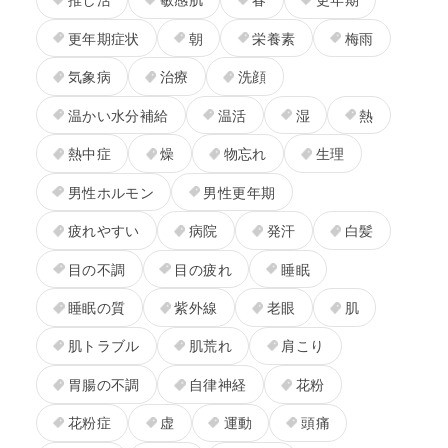
更年期症状
朝
栄養素
梅雨
気象病
治療
洗顔
温かい水分補給
温活
湿
熱
熱中症
燥
物忘れ
生理
男性ホルモン
男性更年期
疲れやすい
病院
発汗
白髪
目の不調
目の疲れ
睡眠
睡眠の質
紫外線
老眼
肌
肌トラブル
肌荒れ
肩こり
胃腸の不調
自律神経
花粉
花粉症
虚
運動
頭痛