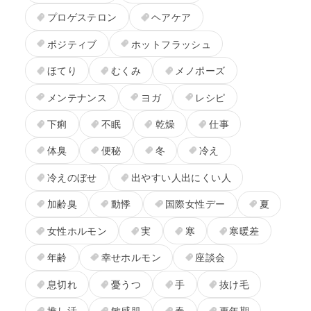
プロゲステロン
ヘアケア
ポジティブ
ホットフラッシュ
ほてり
むくみ
メノポーズ
メンテナンス
ヨガ
レシピ
下痢
不眠
乾燥
仕事
体臭
便秘
冬
冷え
冷えのぼせ
出やすい人出にくい人
加齢臭
動悸
国際女性デー
夏
女性ホルモン
実
寒
寒暖差
年齢
幸せホルモン
座談会
息切れ
憂うつ
手
抜け毛
推し活
敏感肌
春
更年期