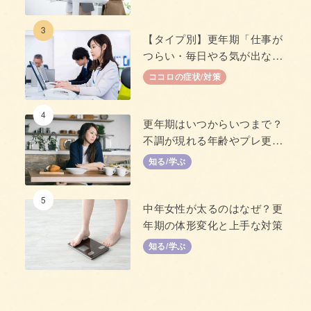
3
【タイプ別】更年期「仕事が
つらい・毎日やる気が出な
い」原因と対策
ココロの症状/対策
4
更年期はいつからいつまで？
不調が現れる年齢やプレ更年
期について
知る/学ぶ
5
中年女性が太るのはなぜ？更
年期の体形変化と上手な対策
知る/学ぶ