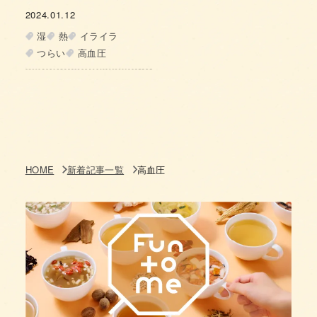
原因と血圧との付き合
2024.01.12
い方
湿
熱
イライラ
つらい
高血圧
HOME
新着記事一覧
高血圧