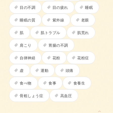
目の不調
目の疲れ
睡眠
睡眠の質
紫外線
老眼
肌
肌トラブル
肌荒れ
肩こり
胃腸の不調
自律神経
花粉
花粉症
虚
運動
頭痛
食べ物
食事
食養生
骨粗しょう症
高血圧