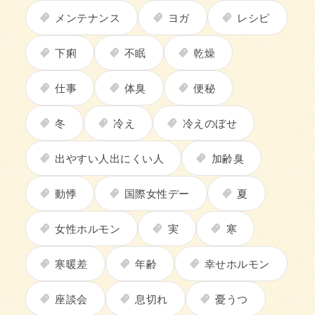
メンテナンス
ヨガ
レシピ
下痢
不眠
乾燥
仕事
体臭
便秘
冬
冷え
冷えのぼせ
出やすい人出にくい人
加齢臭
動悸
国際女性デー
夏
女性ホルモン
実
寒
寒暖差
年齢
幸せホルモン
座談会
息切れ
憂うつ