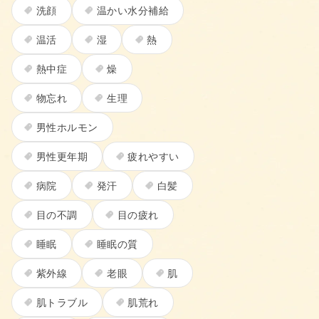
洗顔
温かい水分補給
温活
湿
熱
熱中症
燥
物忘れ
生理
男性ホルモン
男性更年期
疲れやすい
病院
発汗
白髪
目の不調
目の疲れ
睡眠
睡眠の質
紫外線
老眼
肌
肌トラブル
肌荒れ