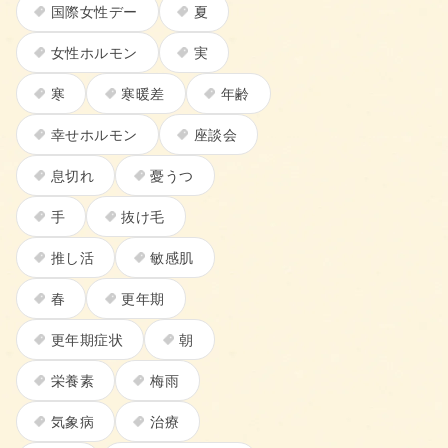
国際女性デー
夏
女性ホルモン
実
寒
寒暖差
年齢
幸せホルモン
座談会
息切れ
憂うつ
手
抜け毛
推し活
敏感肌
春
更年期
更年期症状
朝
栄養素
梅雨
気象病
治療