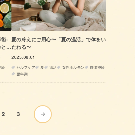
術‐
夏の冷えにご用心〜「夏の温活」で体をい
心と体
たわる〜
2025.08.01
神経
セルフケア
夏
温活
女性ホルモン
自律神経
更年期
2
3