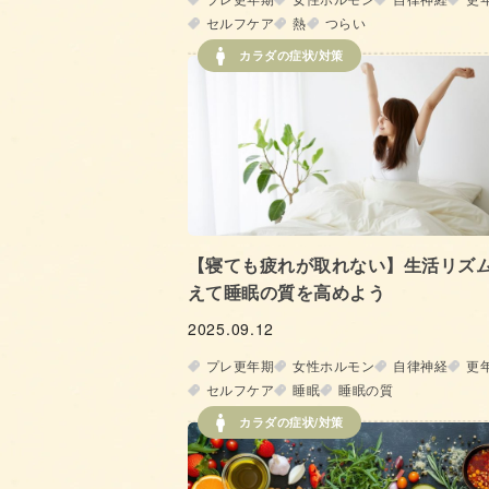
セルフケア
熱
つらい
カラダの症状/対策
【寝ても疲れが取れない】生活リズ
えて睡眠の質を高めよう
2025.09.12
プレ更年期
女性ホルモン
自律神経
更
セルフケア
睡眠
睡眠の質
カラダの症状/対策