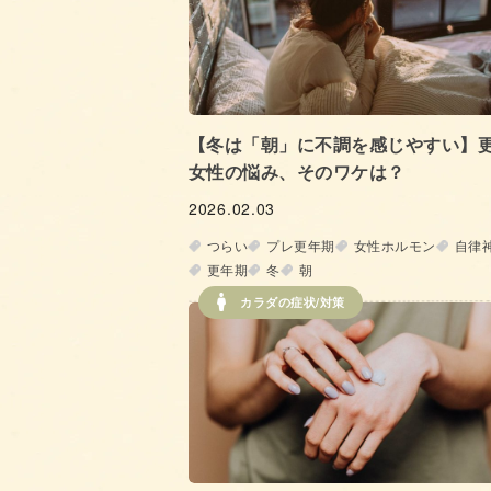
【冬は「朝」に不調を感じやすい】
女性の悩み、そのワケは？
2026.02.03
つらい
プレ更年期
女性ホルモン
自律
更年期
冬
朝
カラダの症状/対策