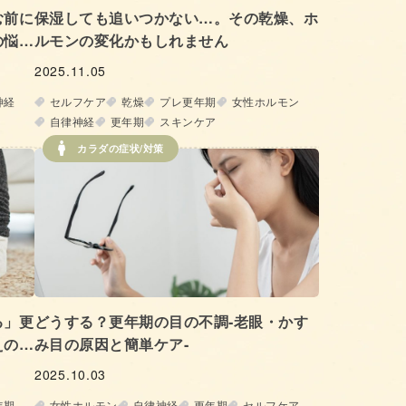
む前に
保湿しても追いつかない…。その乾燥、ホ
の悩み
ルモンの変化かもしれません
2025.11.05
神経
セルフケア
乾燥
プレ更年期
女性ホルモン
自律神経
更年期
スキンケア
カラダの症状/対策
る」更
どうする？更年期の目の不調‐老眼・かす
えの正
み目の原因と簡単ケア‐
2025.10.03
年期
女性ホルモン
自律神経
更年期
セルフケア