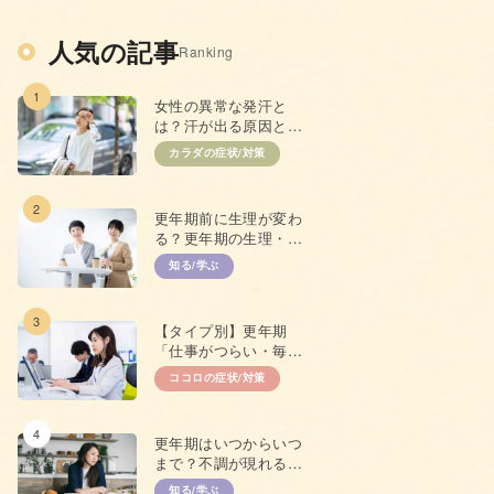
人気の記事
Ranking
1
女性の異常な発汗と
は？汗が出る原因と抑
えるための対策
カラダの症状/対策
2
更年期前に生理が変わ
る？更年期の生理・
PMSとの違い
知る/学ぶ
3
【タイプ別】更年期
「仕事がつらい・毎日
やる気が出ない」原因
ココロの症状/対策
と対策
4
更年期はいつからいつ
まで？不調が現れる年
齢やプレ更年期につい
知る/学ぶ