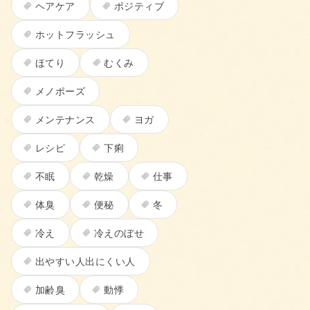
ヘアケア
ポジティブ
ホットフラッシュ
ほてり
むくみ
メノポーズ
メンテナンス
ヨガ
レシピ
下痢
不眠
乾燥
仕事
体臭
便秘
冬
冷え
冷えのぼせ
出やすい人出にくい人
加齢臭
動悸