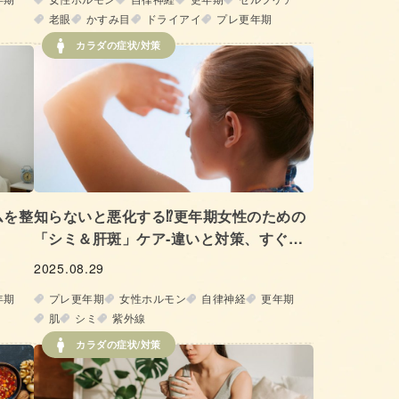
老眼
かすみ目
ドライアイ
プレ更年期
カラダの症状/対策
ムを整
知らないと悪化する⁉更年期女性のための
「シミ＆肝斑」ケア‐違いと対策、すぐに
キレイになれるメイク法‐
2025.08.29
年期
プレ更年期
女性ホルモン
自律神経
更年期
肌
シミ
紫外線
カラダの症状/対策