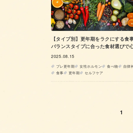
【タイプ別】更年期をラクにする食事
バランスタイプに合った食材選びで
をととのえよう‐
2025.08.15
プレ更年期
女性ホルモン
食べ物
自律
食事
更年期
セルフケア
1