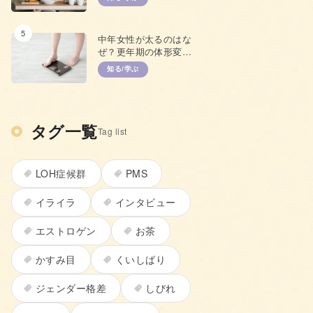
て
5
中年女性が太るのはな
ぜ？更年期の体形変化
と上手な対策
知る/学ぶ
タグ一覧
Tag list
LOH症候群
PMS
イライラ
インタビュー
エストロゲン
お茶
かすみ目
くいしばり
ジェンダー格差
しびれ