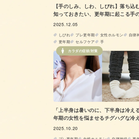
【手のしみ、しわ、しびれ】落ち込
知っておきたい、更年期に起こる手
とケア方法
2025.12.05
しびれ
プレ更年期
女性ホルモン
自律
更年期
セルフケア
手
カラダの症状/対策
「上半身は暑いのに、下半身は冷え
年期の女性を悩ませるチグハグな冷
体とは!?
2025.10.20
プレ更年期
女性ホルモン
自律神経
更