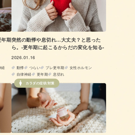
更年期
突然の動悸や息切れ…大丈夫？と思った
ら。-更年期に起こるからだの変化を知る-
2026.01.16
神経
動悸
つらい
プレ更年期
女性ホルモン
自律神経
更年期
息切れ
カラダの症状/対策