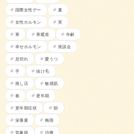
国際女性デー
夏
女性ホルモン
実
寒
寒暖差
年齢
幸せホルモン
座談会
息切れ
憂うつ
手
抜け毛
推し活
敏感肌
春
更年期
更年期症状
朝
栄養素
梅雨
気象病
治療