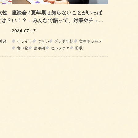
女性
座談会 / 更年期は知らないことがいっぱ
とは？
い！？ – みんなで語って、対策やチェッ
ク法を知ろう –
2024.07.17
神経
イライラ
つらい
プレ更年期
女性ホルモン
食べ物
更年期
セルフケア
睡眠