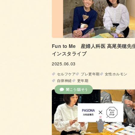
Fun to Me 産婦人科医 高尾美穂先
インスタライブ
2025.06.03
セルフケア
プレ更年期
女性ホルモン
自律神経
更年期
聞こう/話そう