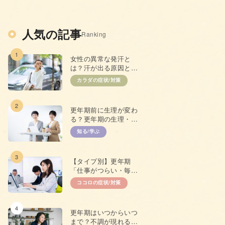
人気の記事
Ranking
1
女性の異常な発汗と
は？汗が出る原因と抑
えるための対策
カラダの症状/対策
2
更年期前に生理が変わ
る？更年期の生理・
PMSとの違い
知る/学ぶ
3
【タイプ別】更年期
「仕事がつらい・毎日
やる気が出ない」原因
ココロの症状/対策
と対策
4
更年期はいつからいつ
まで？不調が現れる年