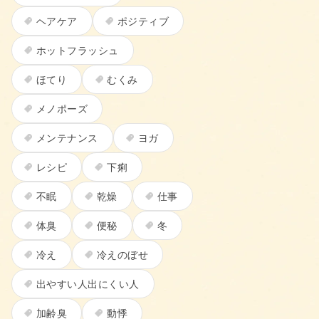
ヘアケア
ポジティブ
ホットフラッシュ
ほてり
むくみ
メノポーズ
メンテナンス
ヨガ
レシピ
下痢
不眠
乾燥
仕事
体臭
便秘
冬
冷え
冷えのぼせ
出やすい人出にくい人
加齢臭
動悸