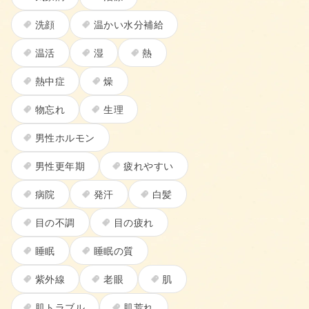
洗顔
温かい水分補給
温活
湿
熱
熱中症
燥
物忘れ
生理
男性ホルモン
男性更年期
疲れやすい
病院
発汗
白髪
目の不調
目の疲れ
睡眠
睡眠の質
紫外線
老眼
肌
肌トラブル
肌荒れ