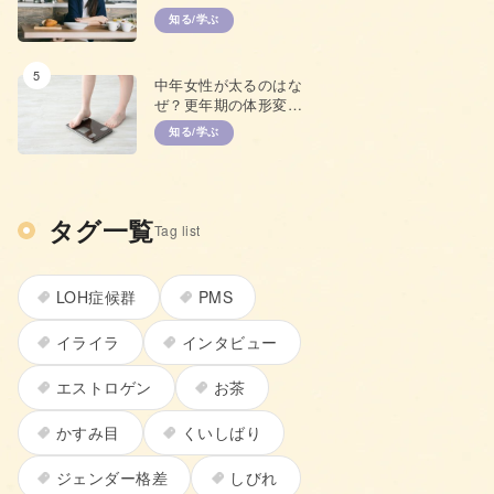
齢やプレ更年期につい
知る/学ぶ
て
5
中年女性が太るのはな
ぜ？更年期の体形変化
と上手な対策
知る/学ぶ
タグ一覧
Tag list
LOH症候群
PMS
イライラ
インタビュー
エストロゲン
お茶
かすみ目
くいしばり
ジェンダー格差
しびれ