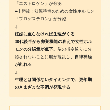
「エストロゲン」が分泌
●排卵後：妊娠準備のための女性ホルモン
「プロゲステロン」が分泌
↓
妊娠に至らなければ生理がくる
3
0代後半から卵巣機能の衰えで女性ホル
モンの分泌量が低下
。脳の指令通りに分
泌されないことに脳が混乱し、
自律神経
が乱れる
↓
生理とは関係ないタイミングで、更年期
のさまざまな不調が発現する