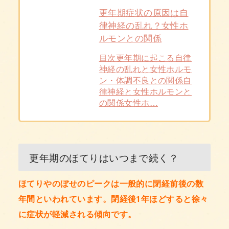
更年期症状の原因は自
律神経の乱れ？女性ホ
ルモンとの関係
目次更年期に起こる自律
神経の乱れと女性ホルモ
ン・体調不良との関係自
律神経と女性ホルモンと
の関係女性ホ…
更年期のほてりはいつまで続く？
ほてりやのぼせのピークは一般的に閉経前後の数
年間といわれています。閉経後1年ほどすると徐々
に症状が軽減される傾向です。