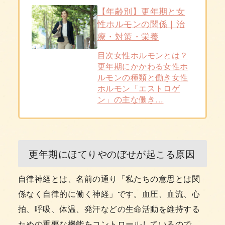
【年齢別】更年期と女
性ホルモンの関係｜治
療・対策・栄養
目次女性ホルモンとは？
更年期にかかわる女性ホ
ルモンの種類と働き女性
ホルモン「エストロゲ
ン」の主な働き…
更年期にほてりやのぼせが起こる原因
自律神経とは、名前の通り「私たちの意思とは関
係なく自律的に働く神経」です。血圧、血流、心
拍、呼吸、体温、発汗などの生命活動を維持する
ための重要な機能をコントロールしているので