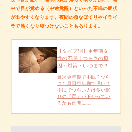
中で目が覚める（中途覚醒）といった不眠の症状
が出やすくなります。夜間の急なほてりやイライ
ラで熱くなり寝つけないこともあります。
【タイプ別】更年期女
性の不眠｜つらさの原
因・対策・いつまで？
目次更年期で不眠？つら
さと原因更年期で眠い？
不眠でつらい人は多い眠
りの「質」が下がってい
るかも夜間に…