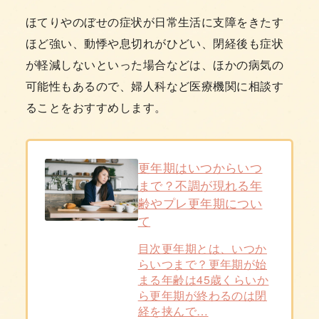
ほてりやのぼせの症状が日常生活に支障をきたす
ほど強い、動悸や息切れがひどい、閉経後も症状
が軽減しないといった場合などは、ほかの病気の
可能性もあるので、婦人科など医療機関に相談す
ることをおすすめします。
更年期はいつからいつ
まで？不調が現れる年
齢やプレ更年期につい
て
目次更年期とは、いつか
らいつまで？更年期が始
まる年齢は45歳くらいか
ら更年期が終わるのは閉
経を挟んで…