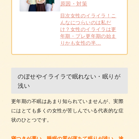
原因・対策
目次女性のイライラ！こ
んなにつらいのは私だ
け？女性のイライラは更
年期・プレ更年期の始ま
りかも女性の半…
のぼせやイライラで眠れない・眠りが
浅い
更年期の不眠はあまり知られていませんが、実際
にはとても多くの女性が苦しんでいる代表的な症
状のひとつです。
寝つきが悪い、睡眠の質が落ちて眠りが浅い、途