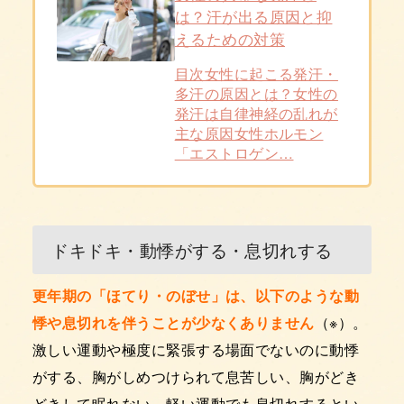
は？汗が出る原因と抑
えるための対策
目次女性に起こる発汗・
多汗の原因とは？女性の
発汗は自律神経の乱れが
主な原因女性ホルモン
「エストロゲン…
ドキドキ・動悸がする・息切れする
更年期の「ほてり・のぼせ」は、以下のような動
悸や息切れを伴うことが少なくありません
（※）。
激しい運動や極度に緊張する場面でないのに動悸
がする、胸がしめつけられて息苦しい、胸がどき
どきして眠れない、軽い運動でも息切れするとい