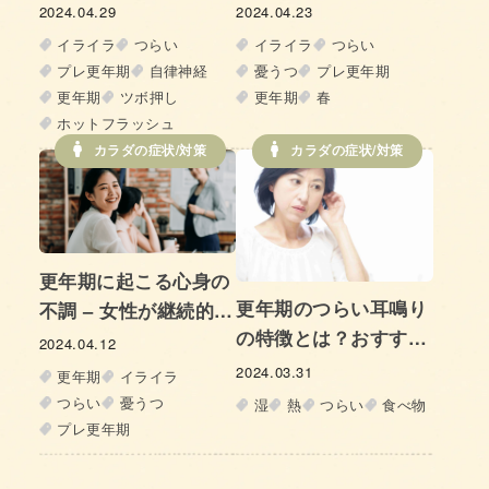
症状もスーッと緩和 –
い季節。対策して“春
2024.04.29
2024.04.23
【ホットフラッシュ】
バテ”を乗り切ろう
イライラ
つらい
イライラ
つらい
「綿棒顔ツボ押し」で
プレ更年期
自律神経
憂うつ
プレ更年期
心と身体を軽やかに
更年期
ツボ押し
更年期
春
Vol.1
ホットフラッシュ
カラダの症状/対策
カラダの症状/対策
更年期に起こる心身の
更年期のつらい耳鳴り
不調 – 女性が継続的に
の特徴とは？おすすめ
働くために取り組むべ
2024.04.12
の栄養・ツボ・対処法
きこととは
2024.03.31
更年期
イライラ
つらい
憂うつ
湿
熱
つらい
食べ物
プレ更年期