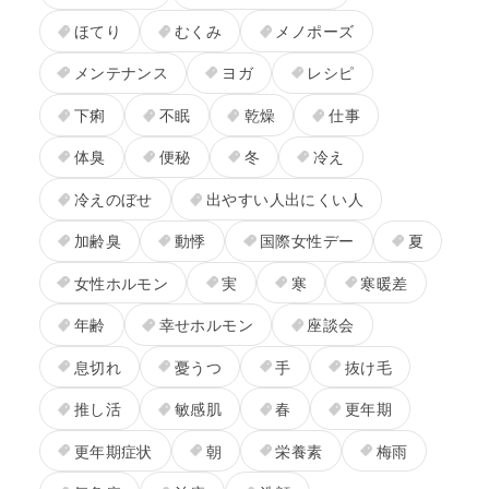
ほてり
むくみ
メノポーズ
メンテナンス
ヨガ
レシピ
下痢
不眠
乾燥
仕事
体臭
便秘
冬
冷え
冷えのぼせ
出やすい人出にくい人
加齢臭
動悸
国際女性デー
夏
女性ホルモン
実
寒
寒暖差
年齢
幸せホルモン
座談会
息切れ
憂うつ
手
抜け毛
推し活
敏感肌
春
更年期
更年期症状
朝
栄養素
梅雨