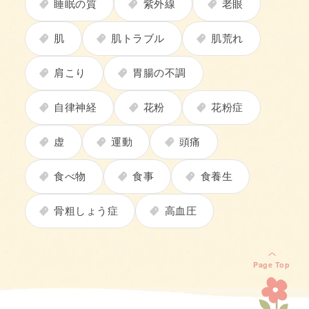
睡眠の質
紫外線
老眼
肌
肌トラブル
肌荒れ
肩こり
胃腸の不調
自律神経
花粉
花粉症
虚
運動
頭痛
食べ物
食事
食養生
骨粗しょう症
高血圧
Page Top