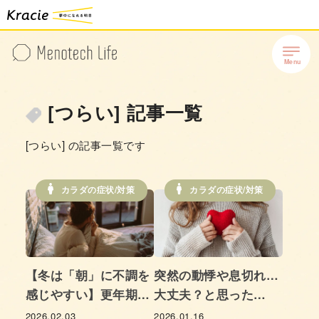
[つらい] 記事一覧
[つらい] の記事一覧です
カラダの症状/対策
カラダの症状/対策
【冬は「朝」に不調を
突然の動悸や息切れ…
感じやすい】更年期女
大丈夫？と思った
性の悩み、そのワケ
ら。-更年期に起こる
2026.02.03
2026.01.16