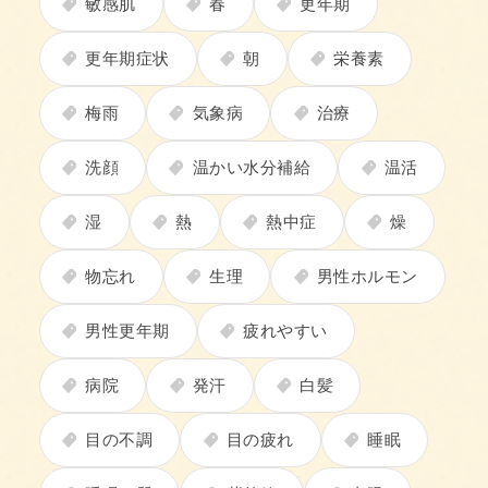
敏感肌
春
更年期
更年期症状
朝
栄養素
梅雨
気象病
治療
洗顔
温かい水分補給
温活
湿
熱
熱中症
燥
物忘れ
生理
男性ホルモン
男性更年期
疲れやすい
病院
発汗
白髪
目の不調
目の疲れ
睡眠