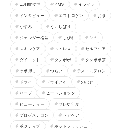
LOH症候群
PMS
イライラ
インタビュー
エストロゲン
お茶
かすみ目
くいしばり
ジェンダー格差
しびれ
シミ
スキンケア
ストレス
セルフケア
ダイエット
タンポポ
タンポポ茶
ツボ押し
つらい
テストステロン
ドライ
ドライアイ
のぼせ
ハーブ
ヒートショック
ビューティー
プレ更年期
プロゲステロン
ヘアケア
ポジティブ
ホットフラッシュ