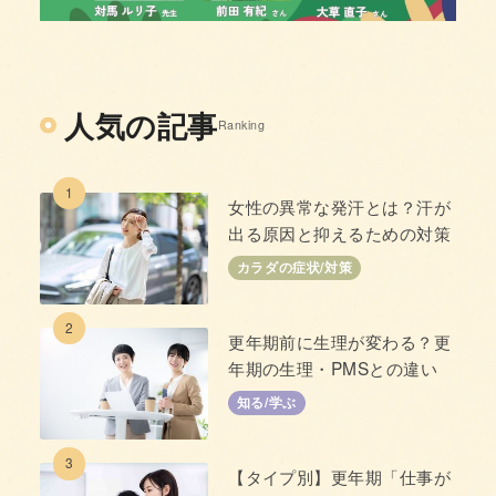
人気の記事
Ranking
1
女性の異常な発汗とは？汗が
出る原因と抑えるための対策
カラダの症状/対策
2
更年期前に生理が変わる？更
年期の生理・PMSとの違い
知る/学ぶ
3
【タイプ別】更年期「仕事が