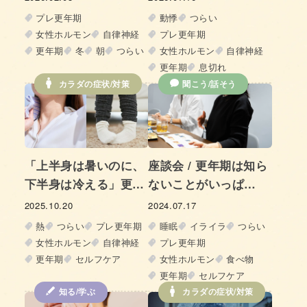
は？
からだの変化を知る-
プレ更年期
動悸
つらい
女性ホルモン
自律神経
プレ更年期
更年期
冬
朝
つらい
女性ホルモン
自律神経
更年期
息切れ
カラダの症状/対策
聞こう/話そう
「上半身は暑いのに、
座談会 / 更年期は知ら
下半身は冷える」更年
ないことがいっぱ
期の女性を悩ませるチ
い！？ – みんなで語っ
2025.10.20
2024.07.17
グハグな冷えの正体と
て、対策やチェック法
熱
つらい
プレ更年期
睡眠
イライラ
つらい
は!?
を知ろう –
女性ホルモン
自律神経
プレ更年期
更年期
セルフケア
女性ホルモン
食べ物
更年期
セルフケア
知る/学ぶ
カラダの症状/対策