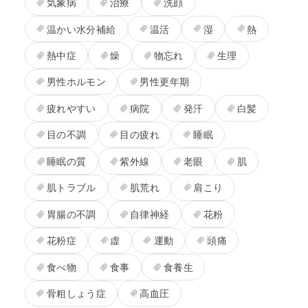
気象病
治療
洗顔
温かい水分補給
温活
湿
熱
熱中症
燥
物忘れ
生理
男性ホルモン
男性更年期
疲れやすい
病院
発汗
白髪
目の不調
目の疲れ
睡眠
睡眠の質
紫外線
老眼
肌
肌トラブル
肌荒れ
肩こり
胃腸の不調
自律神経
花粉
花粉症
虚
運動
頭痛
食べ物
食事
食養生
骨粗しょう症
高血圧