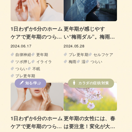
1日わずか5分のホーム
更年期が感じやす
ケアで更年期のつらい
い“梅雨ダル”。梅雨時
症状もスーッと緩和 –
期の「やる気が出な
2024.06.17
2024.05.28
【イライラ】【不眠】
い」を解決する方法
自律神経
更年期
プレ更年期
セルフケア
「綿棒顔ツボ押し」で
ツボ押し
イライラ
梅雨
湿
つらい
心と身体を軽やかに
つらい
不眠
Vol.2
プレ更年期
知る/学ぶ
カラダの症状/対策
1日わずか5分のホーム
更年期の女性には、春
ケアで更年期のつらい
は要注意！変化が大き