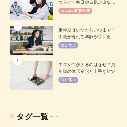
つらい・毎日やる気が出な
い」原因と対策
ココロの症状/対策
4
更年期はいつからいつまで？
不調が現れる年齢やプレ更年
期について
知る/学ぶ
5
中年女性が太るのはなぜ？更
年期の体形変化と上手な対策
知る/学ぶ
タグ一覧
Tag list