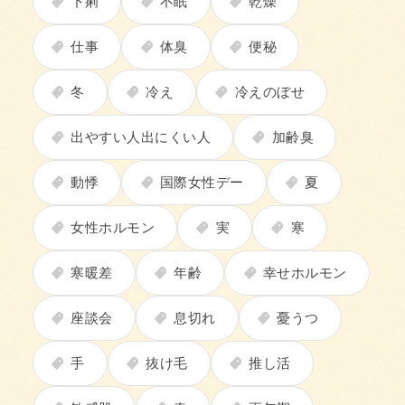
下痢
不眠
乾燥
仕事
体臭
便秘
冬
冷え
冷えのぼせ
出やすい人出にくい人
加齢臭
動悸
国際女性デー
夏
女性ホルモン
実
寒
寒暖差
年齢
幸せホルモン
座談会
息切れ
憂うつ
手
抜け毛
推し活