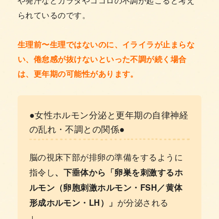
や発汗などカラダやココロの不調が起こると考え
られているのです。
生理前〜生理ではないのに、イライラが止まらな
い、倦怠感が抜けないといった不調が続く場合
は、更年期の可能性があります。
●女性ホルモン分泌と更年期の自律神経
の乱れ・不調との関係●
脳の視床下部が排卵の準備をするように
指令し
、下垂体から「卵巣を刺激するホ
ルモン（卵胞刺激ホルモン・FSH／黄体
形成ホルモン・LH）」
が分泌される
↓