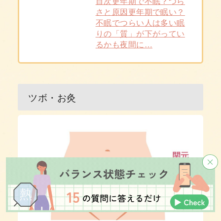
目次更年期で不眠？つら
さと原因更年期で眠い？
不眠でつらい人は多い眠
りの「質」が下がってい
るかも夜間に…
ツボ・お灸