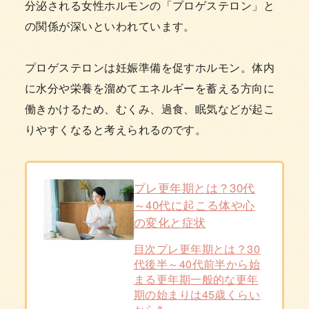
分泌される女性ホルモンの「プロゲステロン」と
の関係が深いといわれています。
プロゲステロンは妊娠準備を促すホルモン。体内
に水分や栄養を溜めてエネルギーを蓄える方向に
働きかけるため、むくみ、過食、眠気などが起こ
りやすくなると考えられるのです。
プレ更年期とは？30代
～40代に起こる体や心
の変化と症状
目次プレ更年期とは？30
代後半～40代前半から始
まる更年期一般的な更年
期の始まりは45歳くらい