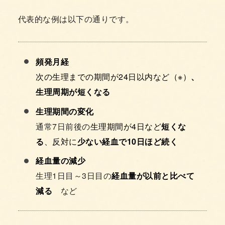
代表的な例は以下の通りです。
頻発月経
次の生理までの期間が24日以内など（※）
、
生理周期が短くなる
生理期間の変化
通常7日前後の
生理期間が4日など
短くな
る
、反対に
少ない経血で10日ほど続く
経血量の減少
生理1日目～3日目の
経血量が以前と比べて
減る
など