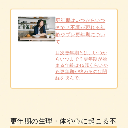
更年期はいつからいつ
まで？不調が現れる年
齢やプレ更年期につい
て
目次更年期とは、いつか
らいつまで？更年期が始
まる年齢は45歳くらいか
ら更年期が終わるのは閉
経を挟んで…
更年期の生理・体や心に起こる不