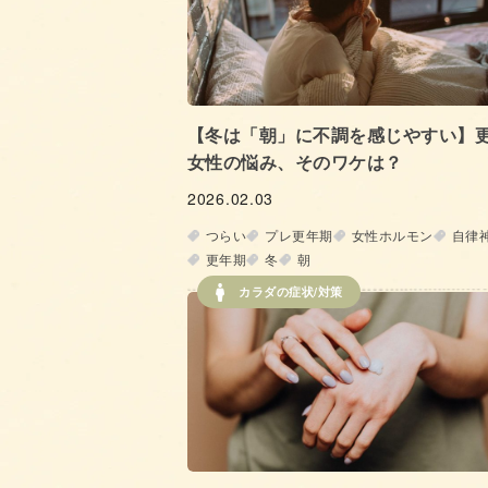
【冬は「朝」に不調を感じやすい】
女性の悩み、そのワケは？
2026.02.03
つらい
プレ更年期
女性ホルモン
自律
更年期
冬
朝
カラダの症状/対策