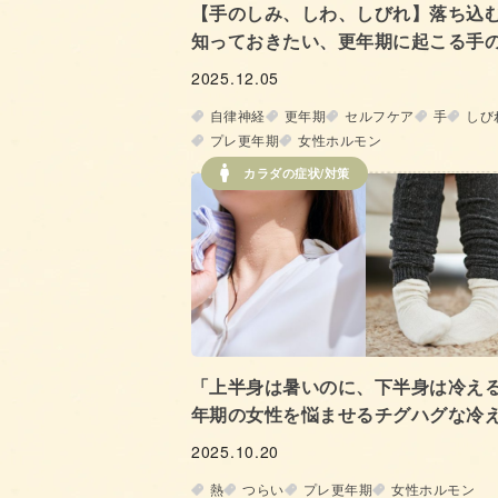
【手のしみ、しわ、しびれ】落ち込
知っておきたい、更年期に起こる手
とケア方法
2025.12.05
自律神経
更年期
セルフケア
手
しび
プレ更年期
女性ホルモン
カラダの症状/対策
「上半身は暑いのに、下半身は冷え
年期の女性を悩ませるチグハグな冷
体とは!?
2025.10.20
熱
つらい
プレ更年期
女性ホルモン