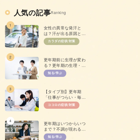
人気の記事
Ranking
1
女性の異常な発汗と
は？汗が出る原因と抑
えるための対策
カラダの症状/対策
2
更年期前に生理が変わ
る？更年期の生理・
PMSとの違い
知る/学ぶ
3
【タイプ別】更年期
「仕事がつらい・毎日
やる気が出ない」原因
ココロの症状/対策
と対策
4
更年期はいつからいつ
まで？不調が現れる年
齢やプレ更年期につい
知る/学ぶ