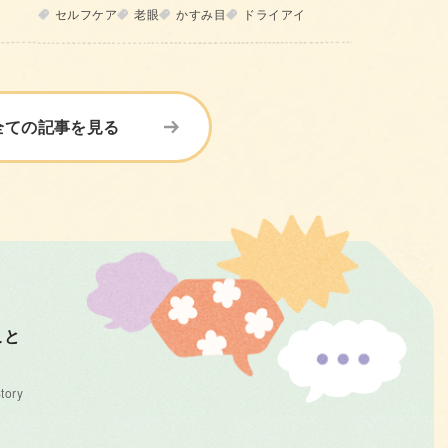
セルフケア
老眼
かすみ目
ドライアイ
全ての記事を見る
こと
tory