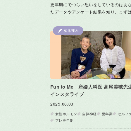
更年期にでつらい思いをしているのはあ
たデータやアンケート結果を知り、まず
知る/学ぶ
Fun to Me 産婦人科医 高尾美穂先
インスタライブ
2025.06.03
女性ホルモン
自律神経
更年期
セルフ
プレ更年期