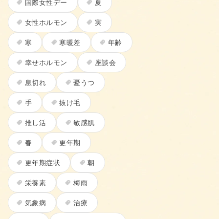
国際女性デー
夏
女性ホルモン
実
寒
寒暖差
年齢
幸せホルモン
座談会
息切れ
憂うつ
手
抜け毛
推し活
敏感肌
春
更年期
更年期症状
朝
栄養素
梅雨
気象病
治療