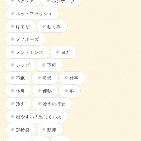
ヘアケア
ポジティブ
ホットフラッシュ
ほてり
むくみ
メノポーズ
メンテナンス
ヨガ
レシピ
下痢
不眠
乾燥
仕事
体臭
便秘
冬
冷え
冷えのぼせ
出やすい人出にくい人
加齢臭
動悸