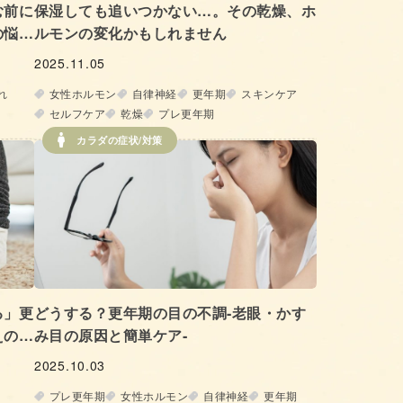
む前に
保湿しても追いつかない…。その乾燥、ホ
の悩み
ルモンの変化かもしれません
2025.11.05
れ
女性ホルモン
自律神経
更年期
スキンケア
セルフケア
乾燥
プレ更年期
カラダの症状/対策
る」更
どうする？更年期の目の不調‐老眼・かす
えの正
み目の原因と簡単ケア‐
2025.10.03
プレ更年期
女性ホルモン
自律神経
更年期