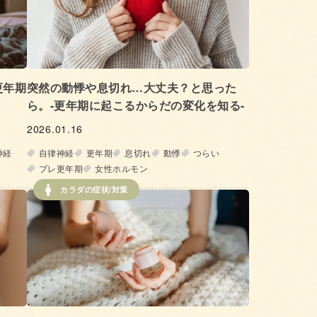
更年期
突然の動悸や息切れ…大丈夫？と思った
ら。-更年期に起こるからだの変化を知る-
2026.01.16
神経
自律神経
更年期
息切れ
動悸
つらい
プレ更年期
女性ホルモン
カラダの症状/対策