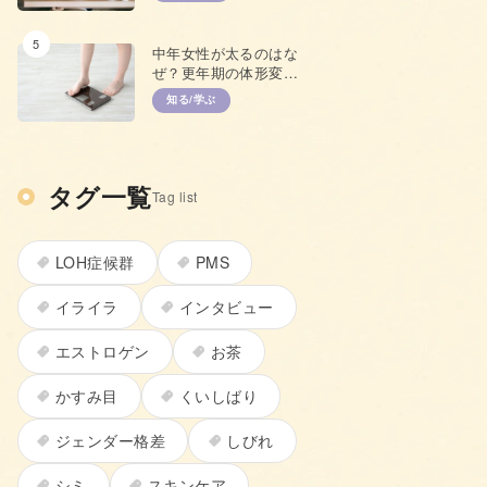
て
5
中年女性が太るのはな
ぜ？更年期の体形変化
と上手な対策
知る/学ぶ
タグ一覧
Tag list
LOH症候群
PMS
イライラ
インタビュー
エストロゲン
お茶
かすみ目
くいしばり
ジェンダー格差
しびれ
シミ
スキンケア