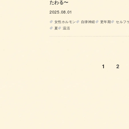
たわる〜
2025.08.01
女性ホルモン
自律神経
更年期
セルフ
夏
温活
1
2