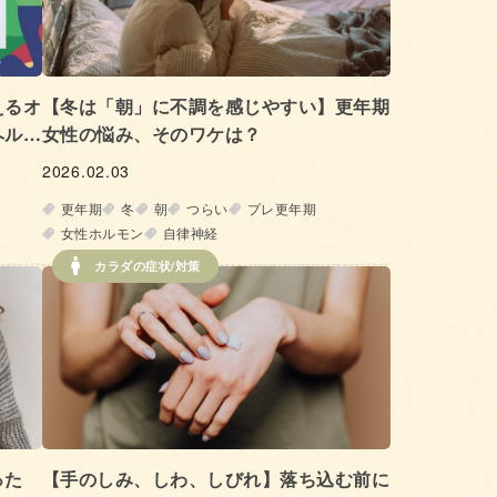
えるオ
【冬は「朝」に不調を感じやすい】更年期
ヘルシ
女性の悩み、そのワケは？
2026.02.03
更年期
冬
朝
つらい
プレ更年期
女性ホルモン
自律神経
カラダの症状/対策
った
【手のしみ、しわ、しびれ】落ち込む前に