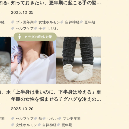
知る-
知っておきたい、更年期に起こる手の悩み
とケア方法
2025.12.05
神経
プレ更年期
女性ホルモン
自律神経
更年期
セルフケア
手
しびれ
カラダの症状/対策
燥、ホ
「上半身は暑いのに、下半身は冷える」更
年期の女性を悩ませるチグハグな冷えの正
体とは!?
2025.10.20
年期
セルフケア
熱
つらい
プレ更年期
女性ホルモン
自律神経
更年期