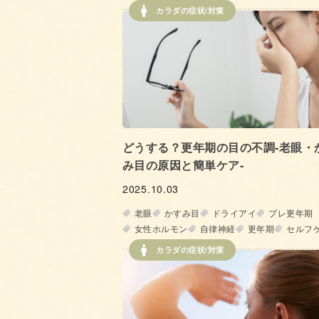
カラダの症状/対策
どうする？更年期の目の不調‐老眼・
み目の原因と簡単ケア‐
2025.10.03
老眼
かすみ目
ドライアイ
プレ更年期
女性ホルモン
自律神経
更年期
セルフ
カラダの症状/対策