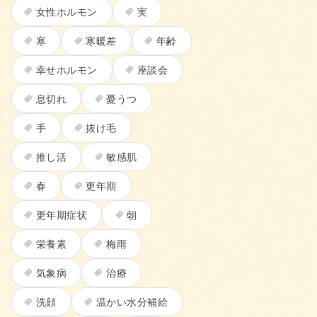
女性ホルモン
実
寒
寒暖差
年齢
幸せホルモン
座談会
息切れ
憂うつ
手
抜け毛
推し活
敏感肌
春
更年期
更年期症状
朝
栄養素
梅雨
気象病
治療
洗顔
温かい水分補給