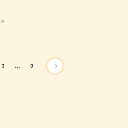
ケア
3
…
9