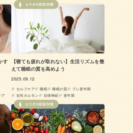
カラダの症状/対策
かす
【寝ても疲れが取れない】生活リズムを整
えて睡眠の質を高めよう
2025.09.12
セルフケア
睡眠
睡眠の質
プレ更年期
ケア
女性ホルモン
自律神経
更年期
カラダの症状/対策