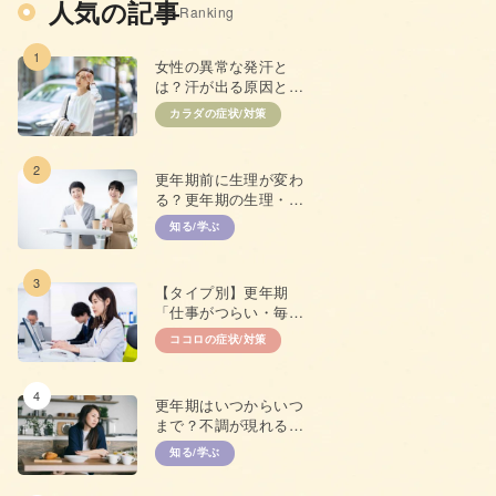
人気の記事
Ranking
1
女性の異常な発汗と
は？汗が出る原因と抑
えるための対策
カラダの症状/対策
2
更年期前に生理が変わ
る？更年期の生理・
PMSとの違い
知る/学ぶ
3
【タイプ別】更年期
「仕事がつらい・毎日
やる気が出ない」原因
ココロの症状/対策
と対策
4
更年期はいつからいつ
まで？不調が現れる年
齢やプレ更年期につい
知る/学ぶ
て