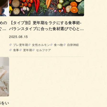
めの
【タイプ別】更年期をラクにする食事術‐
ぐに
バランスタイプに合った食材選びで心と体
をととのえよう‐
2025.08.15
プレ更年期
女性ホルモン
食べ物
自律神経
食事
更年期
セルフケア
体をい