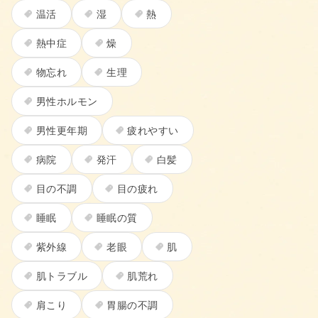
温活
湿
熱
熱中症
燥
物忘れ
生理
男性ホルモン
男性更年期
疲れやすい
病院
発汗
白髪
目の不調
目の疲れ
睡眠
睡眠の質
紫外線
老眼
肌
肌トラブル
肌荒れ
肩こり
胃腸の不調