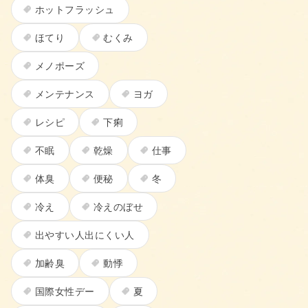
ホットフラッシュ
ほてり
むくみ
メノポーズ
メンテナンス
ヨガ
レシピ
下痢
不眠
乾燥
仕事
体臭
便秘
冬
冷え
冷えのぼせ
出やすい人出にくい人
加齢臭
動悸
国際女性デー
夏