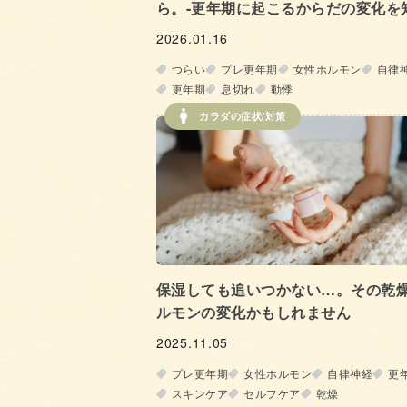
ら。-更年期に起こるからだの変化を
2026.01.16
つらい
プレ更年期
女性ホルモン
自律
更年期
息切れ
動悸
カラダの症状/対策
保湿しても追いつかない…。その乾
ルモンの変化かもしれません
2025.11.05
プレ更年期
女性ホルモン
自律神経
更
スキンケア
セルフケア
乾燥