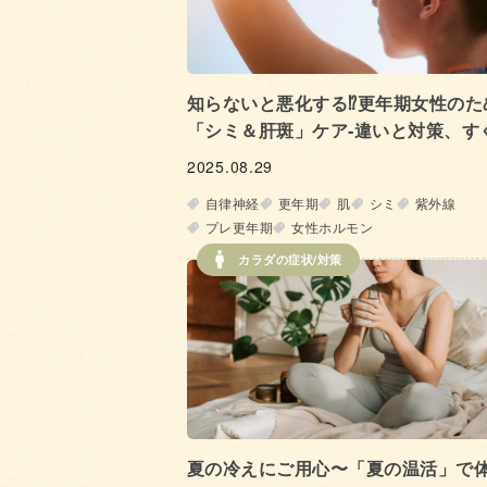
知らないと悪化する⁉更年期女性のた
「シミ＆肝斑」ケア‐違いと対策、す
キレイになれるメイク法‐
2025.08.29
自律神経
更年期
肌
シミ
紫外線
プレ更年期
女性ホルモン
カラダの症状/対策
夏の冷えにご用心〜「夏の温活」で