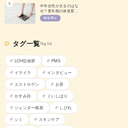
5
中年女性が太るのはな
ぜ？更年期の体形変化
と上手な対策
知る/学ぶ
タグ一覧
Tag list
LOH症候群
PMS
イライラ
インタビュー
エストロゲン
お茶
かすみ目
くいしばり
ジェンダー格差
しびれ
シミ
スキンケア