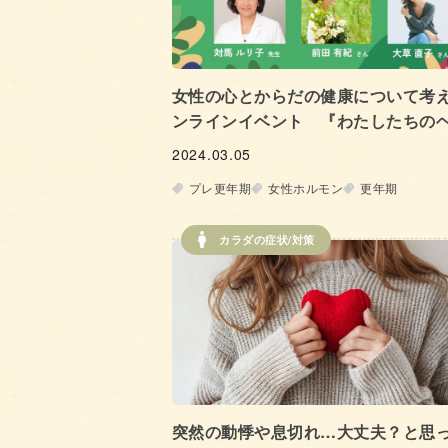
女性の心とからだの健康について考
ンラインイベント 『わたしたちの
ー 心とからだの話をはじめようin
2024.03.05
Mar.2024』
プレ更年期
女性ホルモン
更年期
カラダの症状/対策
突然の動悸や息切れ…大丈夫？と思