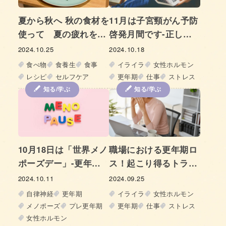
夏から秋へ 秋の食材を
11月は子宮頸がん予防
使って 夏の疲れをと
啓発月間です-正しい
る、きのこと秋茄子の
知識で理解を深めまし
2024.10.25
2024.10.18
ごま香る 焼きサラダ
ょう-
食べ物
食養生
食事
イライラ
女性ホルモン
レシピ
セルフケア
更年期
仕事
ストレス
知る/学ぶ
知る/学ぶ
10月18日は「世界メノ
職場における更年期ロ
ポーズデー」-更年期
ス！起こり得るトラブ
について正しく知りま
ルと対処法
2024.10.11
2024.09.25
しょう-
自律神経
更年期
イライラ
女性ホルモン
メノポーズ
プレ更年期
更年期
仕事
ストレス
女性ホルモン