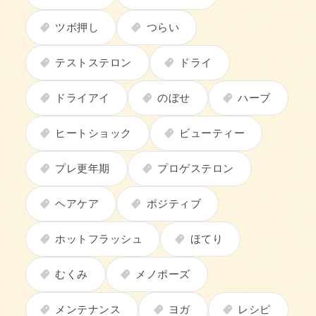
ツボ押し
つらい
テストステロン
ドライ
ドライアイ
のぼせ
ハーブ
ヒートショック
ビューティー
プレ更年期
プロゲステロン
ヘアケア
ポジティブ
ホットフラッシュ
ほてり
むくみ
メノポーズ
メンテナンス
ヨガ
レシピ