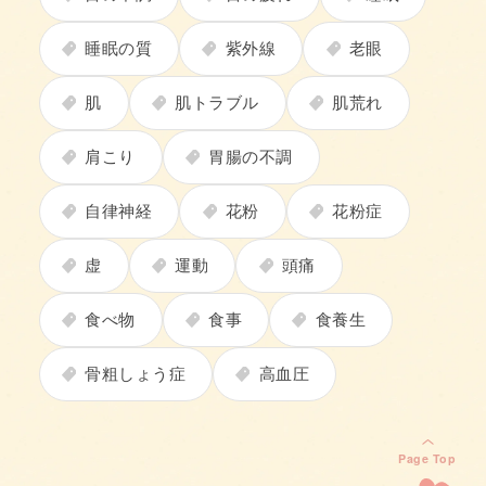
睡眠の質
紫外線
老眼
肌
肌トラブル
肌荒れ
肩こり
胃腸の不調
自律神経
花粉
花粉症
虚
運動
頭痛
食べ物
食事
食養生
骨粗しょう症
高血圧
Page Top