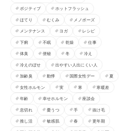
ポジティブ
ホットフラッシュ
ほてり
むくみ
メノポーズ
メンテナンス
ヨガ
レシピ
下痢
不眠
乾燥
仕事
体臭
便秘
冬
冷え
冷えのぼせ
出やすい人出にくい人
加齢臭
動悸
国際女性デー
夏
女性ホルモン
実
寒
寒暖差
年齢
幸せホルモン
座談会
息切れ
憂うつ
手
抜け毛
推し活
敏感肌
春
更年期