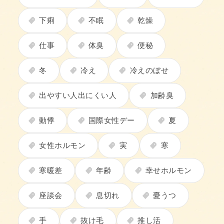
下痢
不眠
乾燥
仕事
体臭
便秘
冬
冷え
冷えのぼせ
出やすい人出にくい人
加齢臭
動悸
国際女性デー
夏
女性ホルモン
実
寒
寒暖差
年齢
幸せホルモン
座談会
息切れ
憂うつ
手
抜け毛
推し活