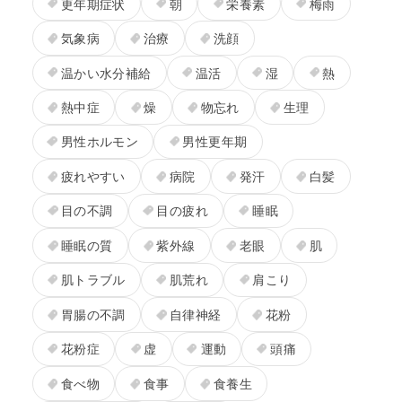
更年期症状
朝
栄養素
梅雨
気象病
治療
洗顔
温かい水分補給
温活
湿
熱
熱中症
燥
物忘れ
生理
男性ホルモン
男性更年期
疲れやすい
病院
発汗
白髪
目の不調
目の疲れ
睡眠
睡眠の質
紫外線
老眼
肌
肌トラブル
肌荒れ
肩こり
胃腸の不調
自律神経
花粉
花粉症
虚
運動
頭痛
食べ物
食事
食養生