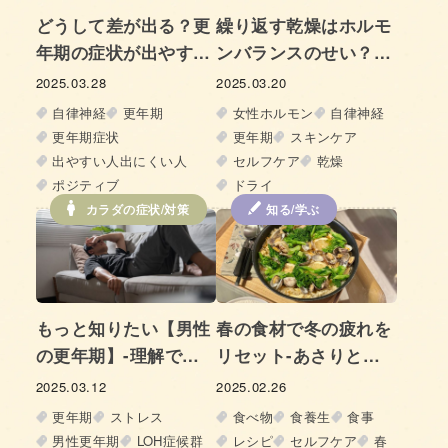
どうして差が出る？更
繰り返す乾燥はホルモ
年期の症状が出やすい
ンバランスのせい？‐
人、出にくい人の違い
原因と更年期のうるお
2025.03.28
2025.03.20
に迫る！
い対策‐
自律神経
更年期
女性ホルモン
自律神経
更年期症状
更年期
スキンケア
出やすい人出にくい人
セルフケア
乾燥
ポジティブ
ドライ
カラダの症状/対策
知る/学ぶ
もっと知りたい【男性
春の食材で冬の疲れを
の更年期】-理解で深
リセット-あさりと菜
まるパートナーシッ
の花のパエリア-
2025.03.12
2025.02.26
プ-
更年期
ストレス
食べ物
食養生
食事
男性更年期
LOH症候群
レシピ
セルフケア
春