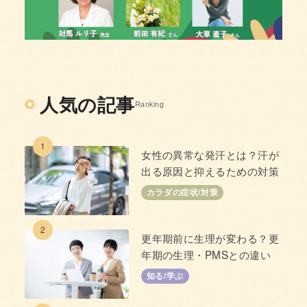
人気の記事
Ranking
1
女性の異常な発汗とは？汗が
出る原因と抑えるための対策
カラダの症状/対策
2
更年期前に生理が変わる？更
年期の生理・PMSとの違い
知る/学ぶ