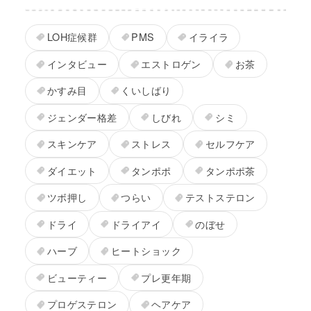
LOH症候群
PMS
イライラ
インタビュー
エストロゲン
お茶
かすみ目
くいしばり
ジェンダー格差
しびれ
シミ
スキンケア
ストレス
セルフケア
ダイエット
タンポポ
タンポポ茶
ツボ押し
つらい
テストステロン
ドライ
ドライアイ
のぼせ
ハーブ
ヒートショック
ビューティー
プレ更年期
プロゲステロン
ヘアケア