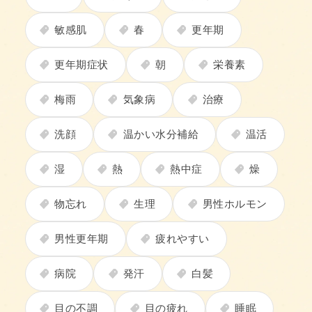
敏感肌
春
更年期
更年期症状
朝
栄養素
梅雨
気象病
治療
洗顔
温かい水分補給
温活
湿
熱
熱中症
燥
物忘れ
生理
男性ホルモン
男性更年期
疲れやすい
病院
発汗
白髪
目の不調
目の疲れ
睡眠