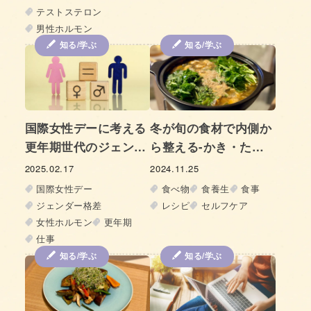
テストステロン
男性ホルモン
知る/学ぶ
知る/学ぶ
国際女性デーに考える
冬が旬の食材で内側か
更年期世代のジェンダ
ら整える-かき・た
ー格差
ら・せりのテグタン風
2025.02.17
2024.11.25
鍋レシピ-
国際女性デー
食べ物
食養生
食事
ジェンダー格差
レシピ
セルフケア
女性ホルモン
更年期
仕事
知る/学ぶ
知る/学ぶ