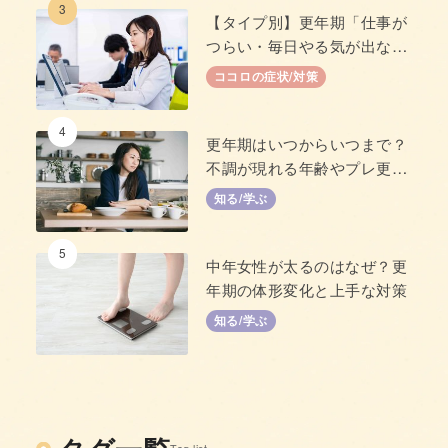
3
【タイプ別】更年期「仕事が
つらい・毎日やる気が出な
い」原因と対策
ココロの症状/対策
4
更年期はいつからいつまで？
不調が現れる年齢やプレ更年
期について
知る/学ぶ
5
中年女性が太るのはなぜ？更
年期の体形変化と上手な対策
知る/学ぶ