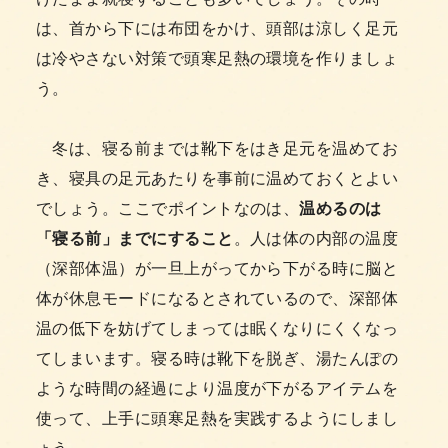
は、首から下には布団をかけ、頭部は涼しく足元
は冷やさない対策で頭寒足熱の環境を作りましょ
う。
冬は、寝る前までは靴下をはき足元を温めてお
き、寝具の足元あたりを事前に温めておくとよい
でしょう。ここでポイントなのは、
温めるのは
「寝る前」までにすること
。人は体の内部の温度
（深部体温）が一旦上がってから下がる時に脳と
体が休息モードになるとされているので、深部体
温の低下を妨げてしまっては眠くなりにくくなっ
てしまいます。寝る時は靴下を脱ぎ、湯たんぽの
ような時間の経過により温度が下がるアイテムを
使って、上手に頭寒足熱を実践するようにしまし
ょう。