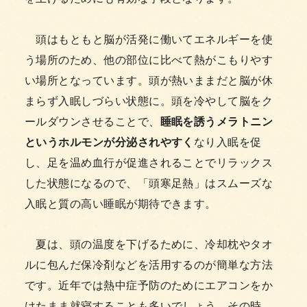
頭はもともと脳が活発に働いてエネルギーを使
う場所のため、他の部位に比べて熱がこもりやす
い場所となっています。頭が熱いままだと脳が休
まらず入眠しづらい状態に。頭を冷やして脳をク
ールダウンさせることで、
睡眠を誘うメラトニン
というホルモンが分泌されやすく
なり入眠を促
し、足を温め血行が促進されることでリラックス
した状態になるので、「頭寒足熱」はスムーズな
入眠と質の高い睡眠が期待できます。
夏は、頭の温度を下げるために、冷却枕やタオ
ルに包んだ保冷剤などを活用するのが簡単な方法
です。近年では熱中症予防のためにエアコンをか
けたまま就寝することも多いでしょう。その時