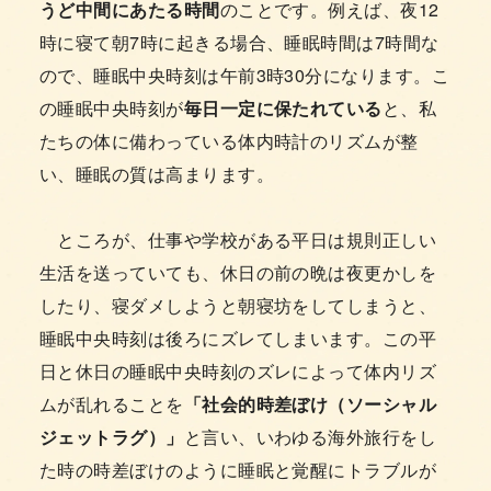
うど中間にあたる時間
のことです。例えば、夜12
時に寝て朝7時に起きる場合、睡眠時間は7時間な
ので、睡眠中央時刻は午前3時30分になります。こ
の睡眠中央時刻が
毎日一定に保たれている
と、私
たちの体に備わっている体内時計のリズムが整
い、睡眠の質は高まります。
ところが、仕事や学校がある平日は規則正しい
生活を送っていても、休日の前の晩は夜更かしを
したり、寝ダメしようと朝寝坊をしてしまうと、
睡眠中央時刻は後ろにズレてしまいます。この平
日と休日の睡眠中央時刻のズレによって体内リズ
ムが乱れることを
「社会的時差ぼけ（ソーシャル
ジェットラグ）」
と言い、いわゆる海外旅行をし
た時の時差ぼけのように睡眠と覚醒にトラブルが