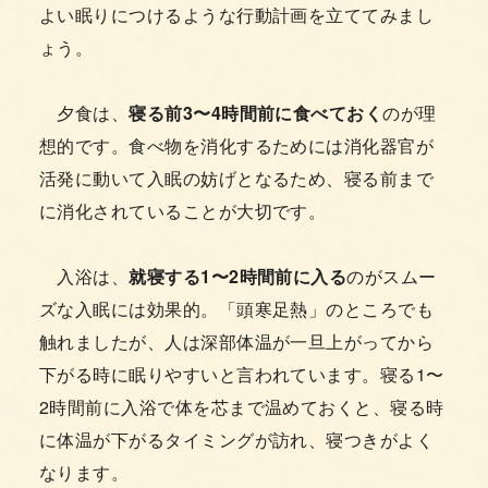
よい眠りにつけるような行動計画を立ててみまし
ょう。
夕食は、
寝る前3〜4時間前に食べておく
のが理
想的です。食べ物を消化するためには消化器官が
活発に動いて入眠の妨げとなるため、寝る前まで
に消化されていることが大切です。
入浴は、
就寝する1〜2時間前に入る
のがスムー
ズな入眠には効果的。「頭寒足熱」のところでも
触れましたが、人は深部体温が一旦上がってから
下がる時に眠りやすいと言われています。寝る1〜
2時間前に入浴で体を芯まで温めておくと、寝る時
に体温が下がるタイミングが訪れ、寝つきがよく
なります。