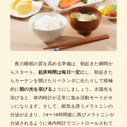
夜の睡眠の質を高める準備は、朝起きた瞬間か
らスタート。
起床時間は毎日一定に
し、朝起きた
らカーテンを開けたりベランダに出たりして積極
的に
朝の光を浴びる
ようにしましょう。太陽光を
浴びると、体内時計が正常に進み活動モードがオ
ンになります。そして、眠気を誘うメラトニンの
分泌が止まり、14〜16時間後に再びメラトニンが
分泌されるように体内時計でコントロールされて