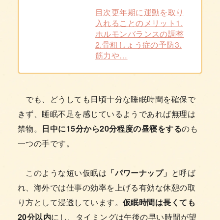
目次更年期に運動を取り
入れることのメリット1.
ホルモンバランスの調整
2.骨粗しょう症の予防3.
筋力や…
でも、どうしても日頃十分な睡眠時間を確保で
きず、睡眠不足を感じているようであれば無理は
禁物。
日中に15分から20分程度の昼寝をする
のも
一つの手です。
このような短い仮眠は
「パワーナップ」
と呼ば
れ、海外では仕事の効率を上げる有効な休憩の取
り方として浸透しています。
仮眠時間は長くても
20分以内
にし、タイミングは午後の早い時間が望