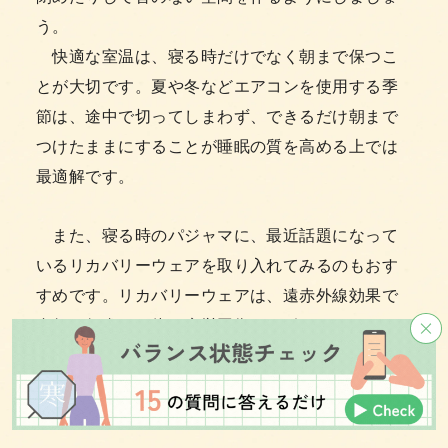
う。
快適な室温は、寝る時だけでなく朝まで保つこ
とが大切です。夏や冬などエアコンを使用する季
節は、途中で切ってしまわず、できるだけ朝まで
つけたままにすることが睡眠の質を高める上では
最適解です。
また、寝る時のパジャマに、最近話題になって
いるリカバリーウェアを取り入れてみるのもおす
すめです。リカバリーウェアは、遠赤外線効果で
血行を促進し、体の疲労回復をサポートしてくれ
るので、疲れやすく、疲れが取れにくい更年期女
性にはぴったり！きちんとした効果が実証されて
いる
「一般医療機器」
の商品を選ぶと安心です。