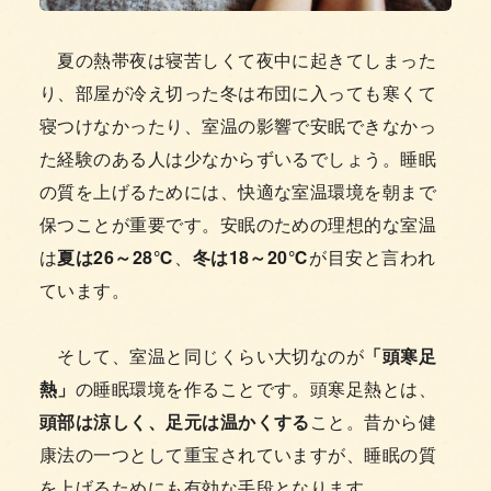
夏の熱帯夜は寝苦しくて夜中に起きてしまった
り、部屋が冷え切った冬は布団に入っても寒くて
寝つけなかったり、室温の影響で安眠できなかっ
た経験のある人は少なからずいるでしょう。睡眠
の質を上げるためには、快適な室温環境を朝まで
保つことが重要です。安眠のための理想的な室温
は
夏は26～28℃
、
冬は18～20℃
が目安と言われ
ています。
そして、室温と同じくらい大切なのが
「頭寒足
熱」
の睡眠環境を作ることです。頭寒足熱とは、
頭部は涼しく、足元は温かくする
こと。昔から健
康法の一つとして重宝されていますが、睡眠の質
を上げるためにも有効な手段となります。