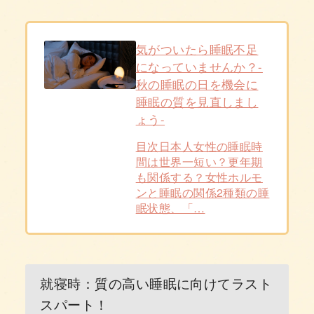
気がついたら睡眠不足
になっていませんか？-
秋の睡眠の日を機会に
睡眠の質を見直しまし
ょう-
目次日本人女性の睡眠時
間は世界一短い？更年期
も関係する？女性ホルモ
ンと睡眠の関係2種類の睡
眠状態、「…
就寝時：質の高い睡眠に向けてラスト
スパート！