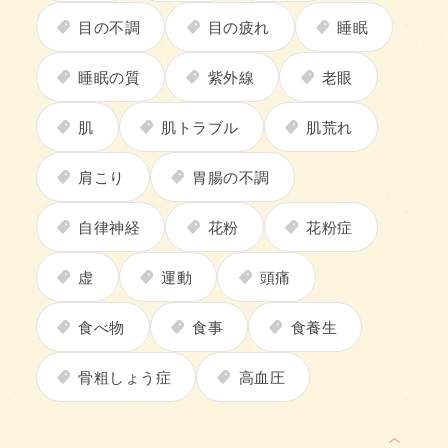
目の不調
目の疲れ
睡眠
睡眠の質
紫外線
老眼
肌
肌トラブル
肌荒れ
肩こり
胃腸の不調
自律神経
花粉
花粉症
虚
運動
頭痛
食べ物
食事
食養生
骨粗しょう症
高血圧