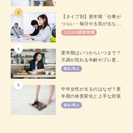
3
【タイプ別】更年期「仕事が
つらい・毎日やる気が出な
い」原因と対策
ココロの症状/対策
4
更年期はいつからいつまで？
不調が現れる年齢やプレ更年
期について
知る/学ぶ
5
中年女性が太るのはなぜ？更
年期の体形変化と上手な対策
知る/学ぶ