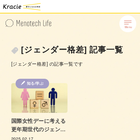
[ジェンダー格差] 記事一覧
[ジェンダー格差] の記事一覧です
知る/学ぶ
国際女性デーに考える
更年期世代のジェンダ
ー格差
2025.02.17