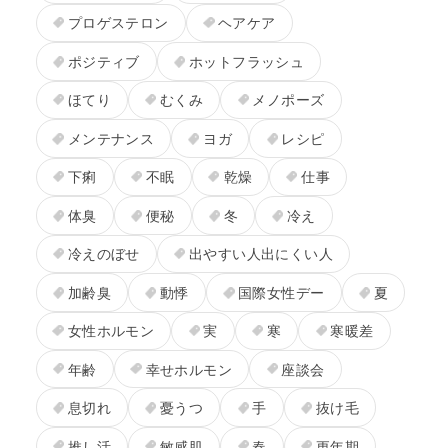
プロゲステロン
ヘアケア
ポジティブ
ホットフラッシュ
ほてり
むくみ
メノポーズ
メンテナンス
ヨガ
レシピ
下痢
不眠
乾燥
仕事
体臭
便秘
冬
冷え
冷えのぼせ
出やすい人出にくい人
加齢臭
動悸
国際女性デー
夏
女性ホルモン
実
寒
寒暖差
年齢
幸せホルモン
座談会
息切れ
憂うつ
手
抜け毛
推し活
敏感肌
春
更年期