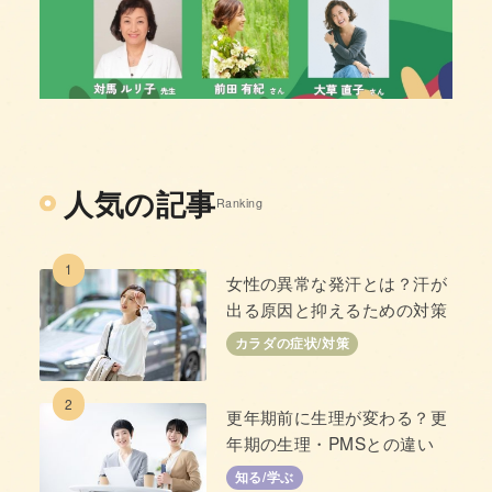
人気の記事
Ranking
1
女性の異常な発汗とは？汗が
出る原因と抑えるための対策
カラダの症状/対策
2
更年期前に生理が変わる？更
年期の生理・PMSとの違い
知る/学ぶ