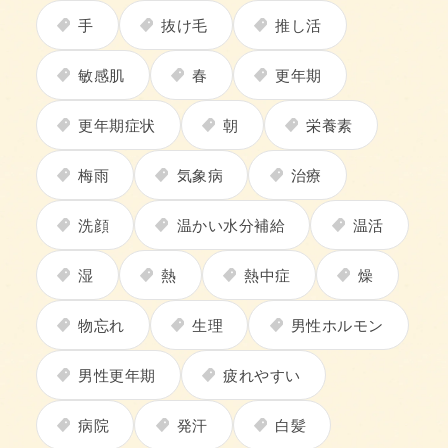
手
抜け毛
推し活
敏感肌
春
更年期
更年期症状
朝
栄養素
梅雨
気象病
治療
洗顔
温かい水分補給
温活
湿
熱
熱中症
燥
物忘れ
生理
男性ホルモン
男性更年期
疲れやすい
病院
発汗
白髪