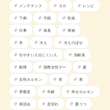
メンテナンス
ヨガ
レシピ
下痢
不眠
乾燥
仕事
体臭
便秘
冬
冷え
冷えのぼせ
出やすい人出にくい人
加齢臭
動悸
国際女性デー
夏
女性ホルモン
実
寒
寒暖差
年齢
幸せホルモン
座談会
息切れ
憂うつ