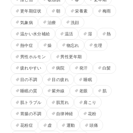
更年期症状
朝
栄養素
梅雨
気象病
治療
洗顔
温かい水分補給
温活
湿
熱
熱中症
燥
物忘れ
生理
男性ホルモン
男性更年期
疲れやすい
病院
発汗
白髪
目の不調
目の疲れ
睡眠
睡眠の質
紫外線
老眼
肌
肌トラブル
肌荒れ
肩こり
胃腸の不調
自律神経
花粉
花粉症
虚
運動
頭痛