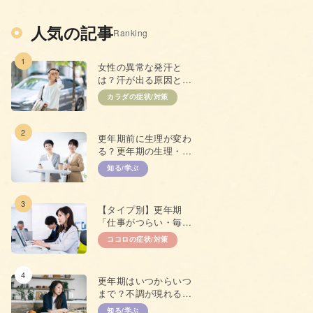
人気の記事
Ranking
1
女性の異常な発汗と
は？汗が出る原因と抑
えるための対策
カラダの症状/対策
2
更年期前に生理が変わ
る？更年期の生理・
PMSとの違い
知る/学ぶ
3
【タイプ別】更年期
「仕事がつらい・毎日
やる気が出ない」原因
ココロの症状/対策
と対策
4
更年期はいつからいつ
まで？不調が現れる年
齢やプレ更年期につい
知る/学ぶ