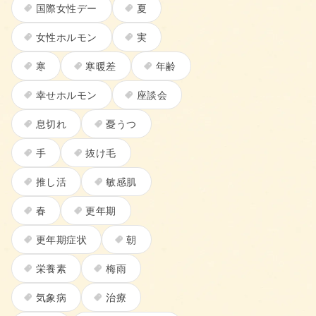
国際女性デー
夏
女性ホルモン
実
寒
寒暖差
年齢
幸せホルモン
座談会
息切れ
憂うつ
手
抜け毛
推し活
敏感肌
春
更年期
更年期症状
朝
栄養素
梅雨
気象病
治療