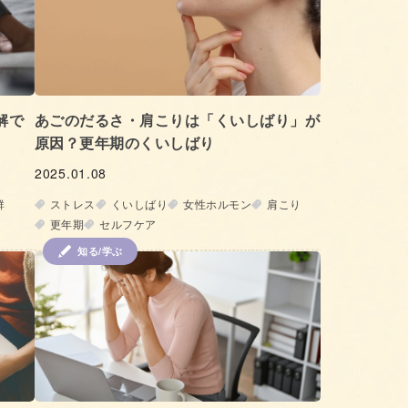
解で
あごのだるさ・肩こりは「くいしばり」が
原因？更年期のくいしばり
2025.01.08
群
ストレス
くいしばり
女性ホルモン
肩こり
更年期
セルフケア
知る/学ぶ