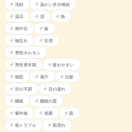
洗顔
温かい水分補給
温活
湿
熱
熱中症
燥
物忘れ
生理
男性ホルモン
男性更年期
疲れやすい
病院
発汗
白髪
目の不調
目の疲れ
睡眠
睡眠の質
紫外線
老眼
肌
肌トラブル
肌荒れ