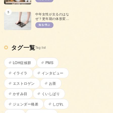
て
5
中年女性が太るのはな
ぜ？更年期の体形変化
と上手な対策
知る/学ぶ
タグ一覧
Tag list
LOH症候群
PMS
イライラ
インタビュー
エストロゲン
お茶
かすみ目
くいしばり
ジェンダー格差
しびれ