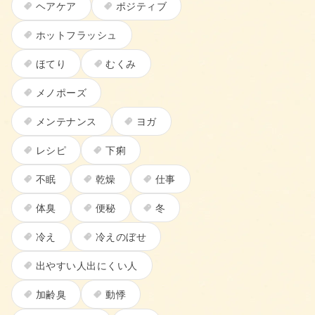
ヘアケア
ポジティブ
ホットフラッシュ
ほてり
むくみ
メノポーズ
メンテナンス
ヨガ
レシピ
下痢
不眠
乾燥
仕事
体臭
便秘
冬
冷え
冷えのぼせ
出やすい人出にくい人
加齢臭
動悸