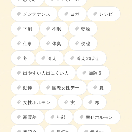
メンテナンス
ヨガ
レシピ
下痢
不眠
乾燥
仕事
体臭
便秘
冬
冷え
冷えのぼせ
出やすい人出にくい人
加齢臭
動悸
国際女性デー
夏
女性ホルモン
実
寒
寒暖差
年齢
幸せホルモン
座談会
息切れ
憂うつ