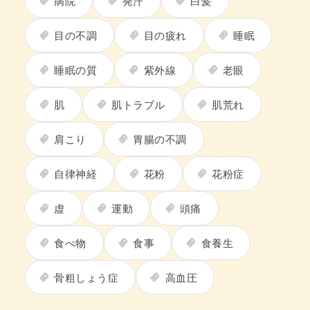
目の不調
目の疲れ
睡眠
睡眠の質
紫外線
老眼
肌
肌トラブル
肌荒れ
肩こり
胃腸の不調
自律神経
花粉
花粉症
虚
運動
頭痛
食べ物
食事
食養生
骨粗しょう症
高血圧