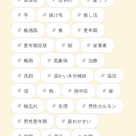
手
抜け毛
推し活
敏感肌
春
更年期
更年期症状
朝
栄養素
梅雨
気象病
治療
洗顔
温かい水分補給
温活
湿
熱
熱中症
燥
物忘れ
生理
男性ホルモン
男性更年期
疲れやすい
病院
発汗
白髪