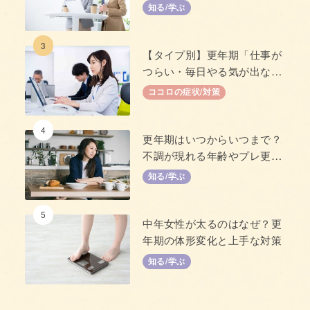
知る/学ぶ
3
【タイプ別】更年期「仕事が
つらい・毎日やる気が出な
い」原因と対策
ココロの症状/対策
4
更年期はいつからいつまで？
不調が現れる年齢やプレ更年
期について
知る/学ぶ
5
中年女性が太るのはなぜ？更
年期の体形変化と上手な対策
知る/学ぶ