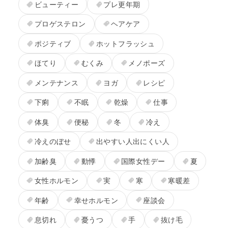
ビューティー
プレ更年期
プロゲステロン
ヘアケア
ポジティブ
ホットフラッシュ
ほてり
むくみ
メノポーズ
メンテナンス
ヨガ
レシピ
下痢
不眠
乾燥
仕事
体臭
便秘
冬
冷え
冷えのぼせ
出やすい人出にくい人
加齢臭
動悸
国際女性デー
夏
女性ホルモン
実
寒
寒暖差
年齢
幸せホルモン
座談会
息切れ
憂うつ
手
抜け毛