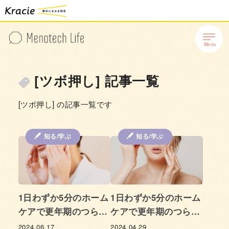
[ツボ押し] 記事一覧
[ツボ押し] の記事一覧です
知る/学ぶ
知る/学ぶ
1日わずか5分のホーム
1日わずか5分のホーム
ケアで更年期のつらい
ケアで更年期のつらい
症状もスーッと緩和 –
症状もスーッと緩和 –
2024.06.17
2024.04.29