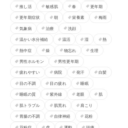
推し活
敏感肌
春
更年期
更年期症状
朝
栄養素
梅雨
気象病
治療
洗顔
温かい水分補給
温活
湿
熱
熱中症
燥
物忘れ
生理
男性ホルモン
男性更年期
疲れやすい
病院
発汗
白髪
目の不調
目の疲れ
睡眠
睡眠の質
紫外線
老眼
肌
肌トラブル
肌荒れ
肩こり
胃腸の不調
自律神経
花粉
花粉症
虚
運動
頭痛