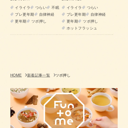
【イライラ】【不眠】
【ホットフラッシュ】
イライラ
つらい
不眠
イライラ
つらい
「綿棒顔ツボ押し」で
「綿棒顔ツボ押し」で
プレ更年期
自律神経
プレ更年期
自律神経
心と身体を軽やかに
心と身体を軽やかに
更年期
ツボ押し
更年期
ツボ押し
Vol.2
Vol.1
ホットフラッシュ
HOME
新着記事一覧
ツボ押し