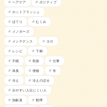
ヘアケア
ポジティブ
ホットフラッシュ
ほてり
むくみ
メノポーズ
メンテナンス
ヨガ
レシピ
下痢
不眠
乾燥
仕事
体臭
便秘
冬
冷え
冷えのぼせ
出やすい人出にくい人
加齢臭
動悸