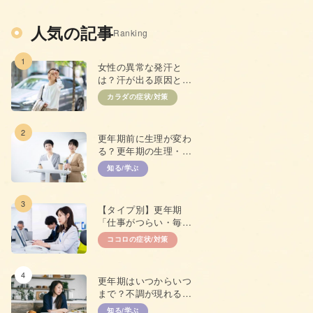
人気の記事
Ranking
1
女性の異常な発汗と
は？汗が出る原因と抑
えるための対策
カラダの症状/対策
2
更年期前に生理が変わ
る？更年期の生理・
PMSとの違い
知る/学ぶ
3
【タイプ別】更年期
「仕事がつらい・毎日
やる気が出ない」原因
ココロの症状/対策
と対策
4
更年期はいつからいつ
まで？不調が現れる年
齢やプレ更年期につい
知る/学ぶ