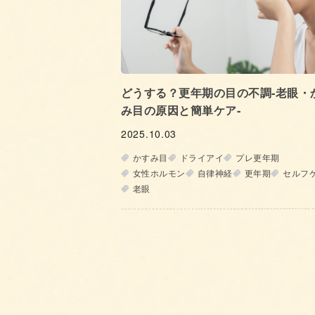
どうする？更年期の目の不調‐老眼・
み目の原因と簡単ケア‐
2025.10.03
かすみ目
ドライアイ
プレ更年期
女性ホルモン
自律神経
更年期
セルフ
老眼