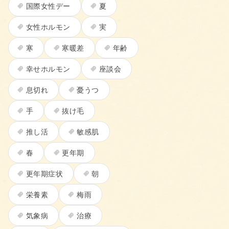
国際女性デー
夏
女性ホルモン
実
寒
寒暖差
年齢
幸せホルモン
座談会
息切れ
憂うつ
手
抜け毛
推し活
敏感肌
春
更年期
更年期症状
朝
栄養素
梅雨
気象病
治療