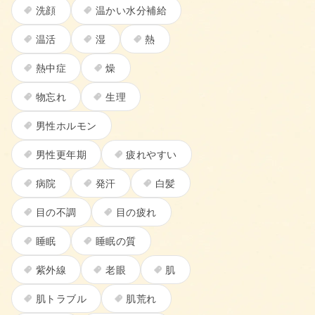
洗顔
温かい水分補給
温活
湿
熱
熱中症
燥
物忘れ
生理
男性ホルモン
男性更年期
疲れやすい
病院
発汗
白髪
目の不調
目の疲れ
睡眠
睡眠の質
紫外線
老眼
肌
肌トラブル
肌荒れ