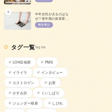
て
5
中年女性が太るのはな
ぜ？更年期の体形変化
と上手な対策
知る/学ぶ
タグ一覧
Tag list
LOH症候群
PMS
イライラ
インタビュー
エストロゲン
お茶
かすみ目
くいしばり
ジェンダー格差
しびれ