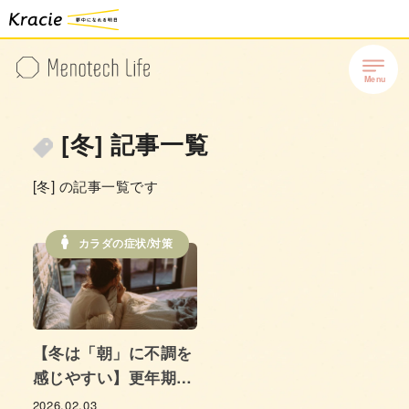
[冬] 記事一覧
[冬] の記事一覧です
カラダの症状/対策
【冬は「朝」に不調を
感じやすい】更年期女
性の悩み、そのワケ
2026.02.03