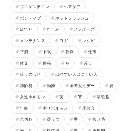
プロゲステロン
ヘアケア
ポジティブ
ホットフラッシュ
ほてり
むくみ
メノポーズ
メンテナンス
ヨガ
レシピ
下痢
不眠
乾燥
仕事
体臭
便秘
冬
冷え
冷えのぼせ
出やすい人出にくい人
加齢臭
動悸
国際女性デー
夏
女性ホルモン
実
寒
寒暖差
年齢
幸せホルモン
座談会
息切れ
憂うつ
手
抜け毛
推し活
敏感肌
春
更年期