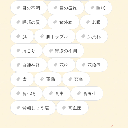
目の不調
目の疲れ
睡眠
睡眠の質
紫外線
老眼
肌
肌トラブル
肌荒れ
肩こり
胃腸の不調
自律神経
花粉
花粉症
虚
運動
頭痛
食べ物
食事
食養生
骨粗しょう症
高血圧