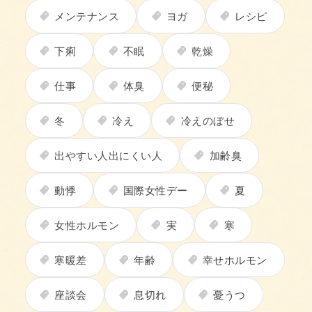
メンテナンス
ヨガ
レシピ
下痢
不眠
乾燥
仕事
体臭
便秘
冬
冷え
冷えのぼせ
出やすい人出にくい人
加齢臭
動悸
国際女性デー
夏
女性ホルモン
実
寒
寒暖差
年齢
幸せホルモン
座談会
息切れ
憂うつ