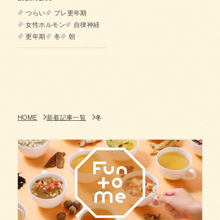
は？
つらい
プレ更年期
女性ホルモン
自律神経
更年期
冬
朝
HOME
新着記事一覧
冬