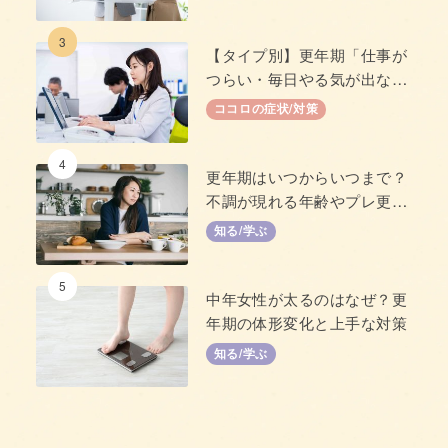
3
【タイプ別】更年期「仕事が
つらい・毎日やる気が出な
い」原因と対策
ココロの症状/対策
4
更年期はいつからいつまで？
不調が現れる年齢やプレ更年
期について
知る/学ぶ
5
中年女性が太るのはなぜ？更
年期の体形変化と上手な対策
知る/学ぶ