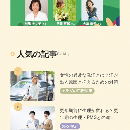
人気の記事
Ranking
1
女性の異常な発汗とは？汗が
出る原因と抑えるための対策
カラダの症状/対策
2
更年期前に生理が変わる？更
年期の生理・PMSとの違い
知る/学ぶ