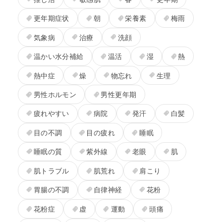
更年期症状
朝
栄養素
梅雨
気象病
治療
洗顔
温かい水分補給
温活
湿
熱
熱中症
燥
物忘れ
生理
男性ホルモン
男性更年期
疲れやすい
病院
発汗
白髪
目の不調
目の疲れ
睡眠
睡眠の質
紫外線
老眼
肌
肌トラブル
肌荒れ
肩こり
胃腸の不調
自律神経
花粉
花粉症
虚
運動
頭痛