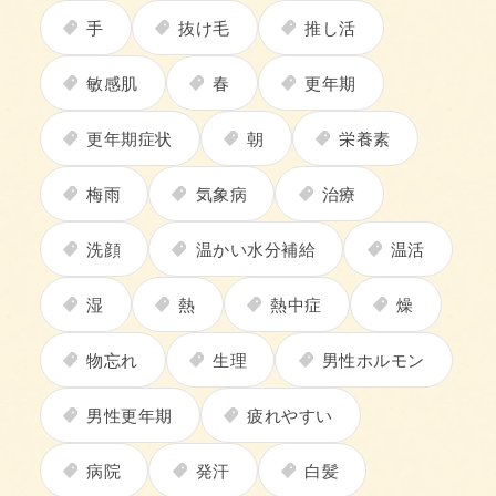
手
抜け毛
推し活
敏感肌
春
更年期
更年期症状
朝
栄養素
梅雨
気象病
治療
洗顔
温かい水分補給
温活
湿
熱
熱中症
燥
物忘れ
生理
男性ホルモン
男性更年期
疲れやすい
病院
発汗
白髪