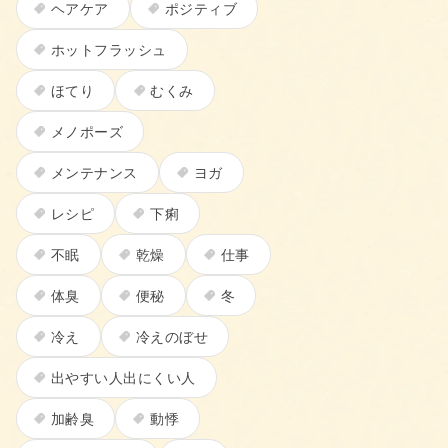
ヘアケア
ポジティブ
ホットフラッシュ
ほてり
むくみ
メノポーズ
メンテナンス
ヨガ
レシピ
下痢
不眠
乾燥
仕事
体臭
便秘
冬
冷え
冷えのぼせ
出やすい人出にくい人
加齢臭
動悸