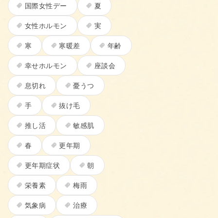
国際女性デー
夏
女性ホルモン
実
寒
寒暖差
年齢
幸せホルモン
座談会
息切れ
憂うつ
手
抜け毛
推し活
敏感肌
春
更年期
更年期症状
朝
栄養素
梅雨
気象病
治療