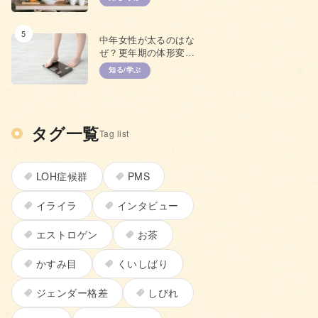
て
5
中年女性が太るのはな
ぜ？更年期の体形変化
と上手な対策
知る/学ぶ
タグ一覧
Tag list
LOH症候群
PMS
イライラ
インタビュー
エストロゲン
お茶
かすみ目
くいしばり
ジェンダー格差
しびれ