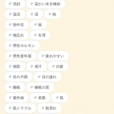
洗顔
温かい水分補給
温活
湿
熱
熱中症
燥
物忘れ
生理
男性ホルモン
男性更年期
疲れやすい
病院
発汗
白髪
目の不調
目の疲れ
睡眠
睡眠の質
紫外線
老眼
肌
肌トラブル
肌荒れ