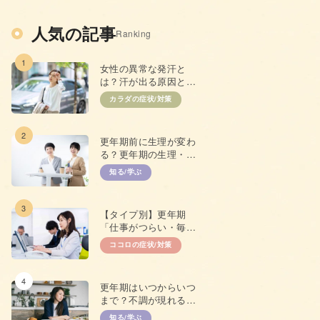
人気の記事
Ranking
1
女性の異常な発汗と
は？汗が出る原因と抑
えるための対策
カラダの症状/対策
2
更年期前に生理が変わ
る？更年期の生理・
PMSとの違い
知る/学ぶ
3
【タイプ別】更年期
「仕事がつらい・毎日
やる気が出ない」原因
ココロの症状/対策
と対策
4
更年期はいつからいつ
まで？不調が現れる年
齢やプレ更年期につい
知る/学ぶ