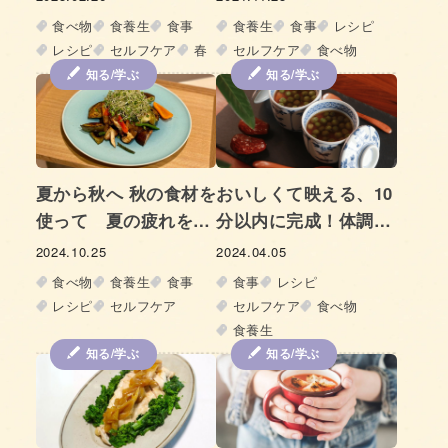
鍋レシピ-
食べ物
食養生
食事
食養生
食事
レシピ
レシピ
セルフケア
春
セルフケア
食べ物
知る/学ぶ
知る/学ぶ
夏から秋へ 秋の食材を
おいしくて映える、10
使って 夏の疲れをと
分以内に完成！体調を
る、きのこと秋茄子の
整える食養生レシピ
2024.10.25
2024.04.05
ごま香る 焼きサラダ
vol.2 – 「美肌にもお
食べ物
食養生
食事
食事
レシピ
すすめ! 餡かけ長芋の
レシピ
セルフケア
セルフケア
食べ物
茶碗蒸し」
食養生
知る/学ぶ
知る/学ぶ