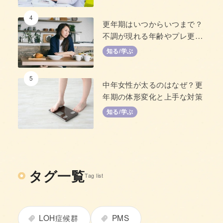
4
更年期はいつからいつまで？
不調が現れる年齢やプレ更年
期について
知る/学ぶ
5
中年女性が太るのはなぜ？更
年期の体形変化と上手な対策
知る/学ぶ
タグ一覧
Tag list
LOH症候群
PMS