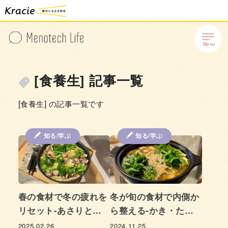
[食養生] 記事一覧
[食養生] の記事一覧です
知る/学ぶ
知る/学ぶ
春の食材で冬の疲れを
冬が旬の食材で内側か
リセット-あさりと菜
ら整える-かき・た
の花のパエリア-
ら・せりのテグタン風
2025.02.26
2024.11.25