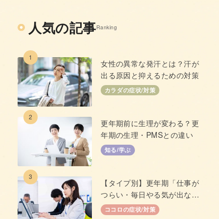
人気の記事
Ranking
1
女性の異常な発汗とは？汗が
出る原因と抑えるための対策
カラダの症状/対策
2
更年期前に生理が変わる？更
年期の生理・PMSとの違い
知る/学ぶ
3
【タイプ別】更年期「仕事が
つらい・毎日やる気が出な
い」原因と対策
ココロの症状/対策