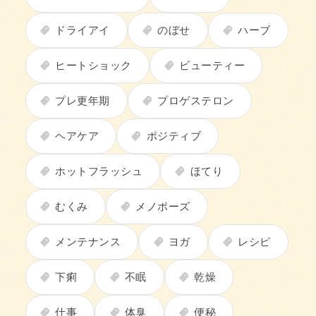
ドライアイ
のぼせ
ハーブ
ヒートショック
ビューティー
プレ更年期
プロゲステロン
ヘアケア
ポジティブ
ホットフラッシュ
ほてり
むくみ
メノポーズ
メンテナンス
ヨガ
レシピ
下痢
不眠
乾燥
仕事
体臭
便秘