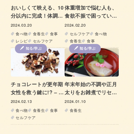
おいしくて映える、10
体重増加で悩む人も、
分以内に完成！体調を
食欲不振で困っている
整える食養生レシピ
人にも取り入れてほし
2024.03.20
2024.02.20
vol.1 – 「蒸し鶏のネ
い朝の習慣！更年期を
食べ物
食養生
食事
セルフケア
食べ物
ギ生姜ソースかけ菜の
美しく健やかに過ごす
レシピ
セルフケア
食養生
食事
花添え」
「朝スープ生活」のす
知る/学ぶ
知る/学ぶ
すめ
チョコレートが更年期
年末年始の不調や正月
女性を救う鍵に!? – 血
太りをお雑煮でリセッ
液サラサラ・美肌・便
ト⁉︎ 「ゆらぎやすい」
2024.02.13
2024.01.10
通改善…と、いいこと
おとなの女性の健康を
食べ物
食養生
食事
食養生
づくしのカカオの秘密
守る、お雑煮
セルフケア