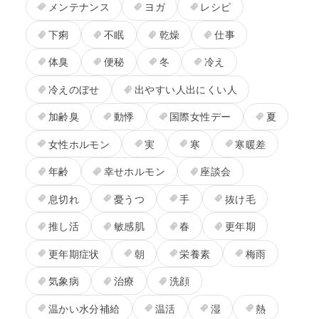
メンテナンス
ヨガ
レシピ
下痢
不眠
乾燥
仕事
体臭
便秘
冬
冷え
冷えのぼせ
出やすい人出にくい人
加齢臭
動悸
国際女性デー
夏
女性ホルモン
実
寒
寒暖差
年齢
幸せホルモン
座談会
息切れ
憂うつ
手
抜け毛
推し活
敏感肌
春
更年期
更年期症状
朝
栄養素
梅雨
気象病
治療
洗顔
温かい水分補給
温活
湿
熱