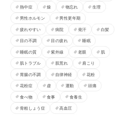
熱中症
燥
物忘れ
生理
男性ホルモン
男性更年期
疲れやすい
病院
発汗
白髪
目の不調
目の疲れ
睡眠
睡眠の質
紫外線
老眼
肌
肌トラブル
肌荒れ
肩こり
胃腸の不調
自律神経
花粉
花粉症
虚
運動
頭痛
食べ物
食事
食養生
骨粗しょう症
高血圧