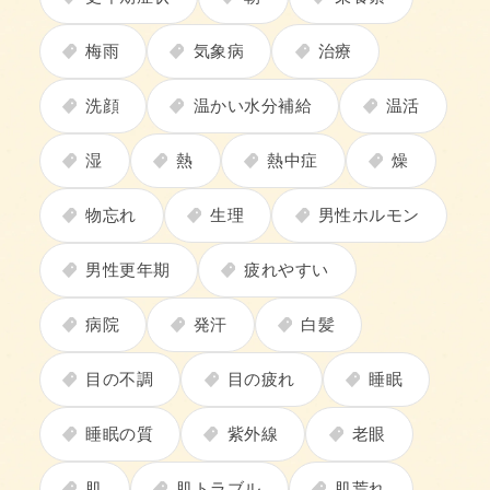
梅雨
気象病
治療
洗顔
温かい水分補給
温活
湿
熱
熱中症
燥
物忘れ
生理
男性ホルモン
男性更年期
疲れやすい
病院
発汗
白髪
目の不調
目の疲れ
睡眠
睡眠の質
紫外線
老眼
肌
肌トラブル
肌荒れ