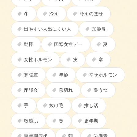
冬
冷え
冷えのぼせ
出やすい人出にくい人
加齢臭
動悸
国際女性デー
夏
女性ホルモン
実
寒
寒暖差
年齢
幸せホルモン
座談会
息切れ
憂うつ
手
抜け毛
推し活
敏感肌
春
更年期
更年期症状
朝
栄養素