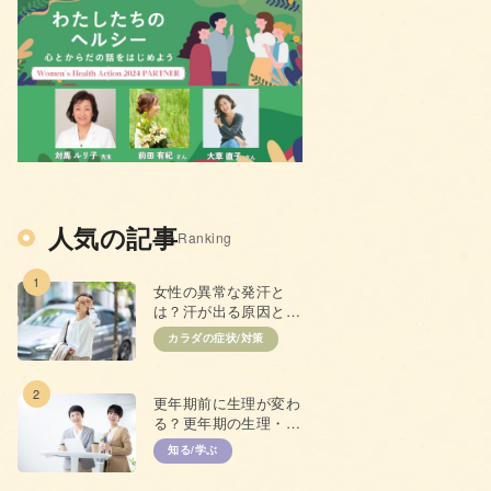
人気の記事
Ranking
1
女性の異常な発汗と
は？汗が出る原因と抑
えるための対策
カラダの症状/対策
2
更年期前に生理が変わ
る？更年期の生理・
PMSとの違い
知る/学ぶ