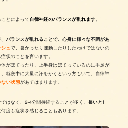
ることによって
自律神経のバランスが乱れます
。
が、
バランスが乱れることで、心身に様々な不調があ
ッシュ
で、暑かったり運動したりしたわけではないの
る症状のことを言います。
や体がほてったり、上半身はほてっているのに手足が
り、就寝中に大量に汗をかくという方もいて、自律神
いない状態
があてはまります。
ではなく、2-4分間持続することが多く、
長いと1
に何度も症状を感じることもあります。