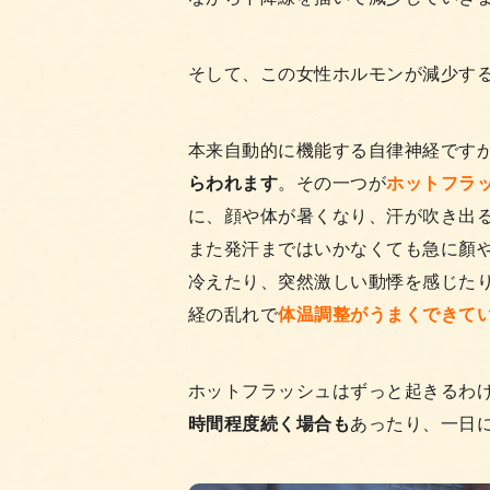
そして、この女性ホルモンが減少す
本来自動的に機能する自律神経です
らわれます
。その一つが
ホットフラ
に、顔や体が暑くなり、汗が吹き出
また発汗まではいかなくても急に顏
冷えたり、突然激しい動悸を感じた
経の乱れで
体温調整がうまくできて
ホットフラッシュはずっと起きるわけ
時間程度続く場合も
あったり、一日