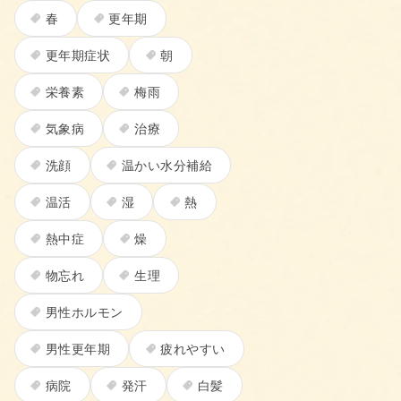
春
更年期
更年期症状
朝
栄養素
梅雨
気象病
治療
洗顔
温かい水分補給
温活
湿
熱
熱中症
燥
物忘れ
生理
男性ホルモン
男性更年期
疲れやすい
病院
発汗
白髪