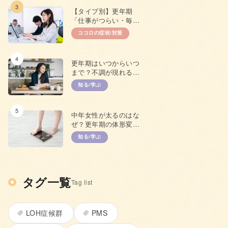
3
【タイプ別】更年期
「仕事がつらい・毎日
やる気が出ない」原因
ココロの症状/対策
と対策
4
更年期はいつからいつ
まで？不調が現れる年
齢やプレ更年期につい
知る/学ぶ
て
5
中年女性が太るのはな
ぜ？更年期の体形変化
と上手な対策
知る/学ぶ
タグ一覧
Tag list
LOH症候群
PMS