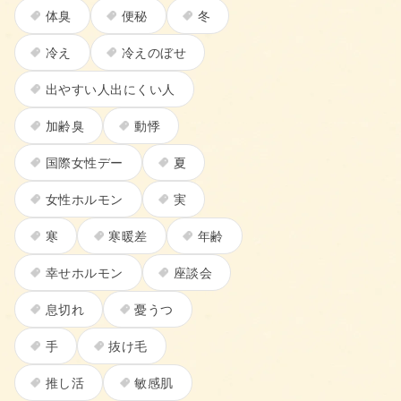
体臭
便秘
冬
冷え
冷えのぼせ
出やすい人出にくい人
加齢臭
動悸
国際女性デー
夏
女性ホルモン
実
寒
寒暖差
年齢
幸せホルモン
座談会
息切れ
憂うつ
手
抜け毛
推し活
敏感肌