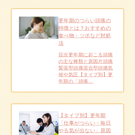
更年期のつらい頭痛の
特徴とは？おすすめの
食べ物・ツボなど対処
法
目次更年期に起こる頭痛
の主な種類と原因片頭痛
緊張型頭痛混合型頭痛気
候や気圧【タイプ別】更
年期の「頭痛…
【タイプ別】更年期
「仕事がつらい・毎日
やる気が出ない」原因