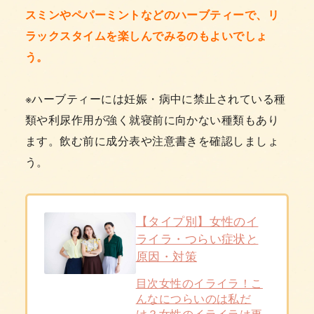
スミンやペパーミントなどのハーブティーで、リ
ラックスタイムを楽しんでみるのもよいでしょ
う。
※ハーブティーには妊娠・病中に禁止されている種
類や利尿作用が強く就寝前に向かない種類もあり
ます。飲む前に成分表や注意書きを確認しましょ
う。
【タイプ別】女性のイ
ライラ・つらい症状と
原因・対策
目次女性のイライラ！こ
んなにつらいのは私だ
け？女性のイライラは更