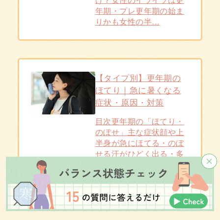
年期・プレ更年期の始ま
りかも女性の半…
【タイプ別】更年期の
ほてり｜急に暑くなる
症状・原因・対策
目次更年期の「ほてり・
のぼせ」主な症状顔や上
半身が急にほてる・のぼ
せる汗がひどく出る・多
汗ドキドキ・…