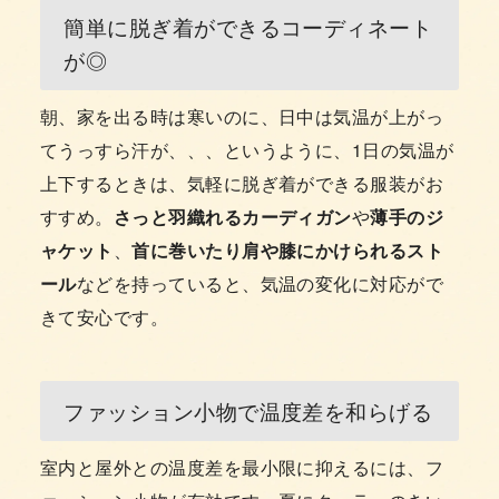
簡単に脱ぎ着ができるコーディネート
が◎
朝、家を出る時は寒いのに、日中は気温が上がっ
てうっすら汗が、、、というように、1日の気温が
上下するときは、気軽に脱ぎ着ができる服装がお
すすめ。
さっと羽織れるカーディガン
や
薄手のジ
ャケット
、
首に巻いたり肩や膝にかけられるスト
ール
などを持っていると、気温の変化に対応がで
きて安心です。
ファッション小物で温度差を和らげる
室内と屋外との温度差を最小限に抑えるには、フ