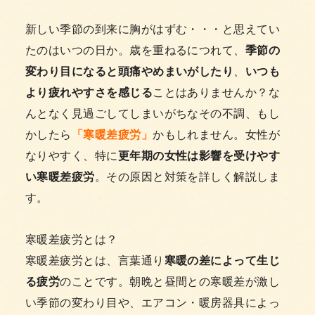
新しい季節の到来に胸がはずむ・・・と思えてい
たのはいつの日か。歳を重ねるにつれて、
季節の
変わり目になると頭痛やめまいがしたり
、
いつも
より疲れやすさを感じる
ことはありませんか？な
んとなく見過ごしてしまいがちなその不調、もし
かしたら
「寒暖差疲労」
かもしれません。女性が
なりやすく、特に
更年期の女性は影響を受けやす
い寒暖差疲労
。その原因と対策を詳しく解説しま
す。
寒暖差疲労とは？
寒暖差疲労とは、言葉通り
寒暖の差によって生じ
る疲労
のことです。朝晩と昼間との寒暖差が激し
い季節の変わり目や、エアコン・暖房器具によっ