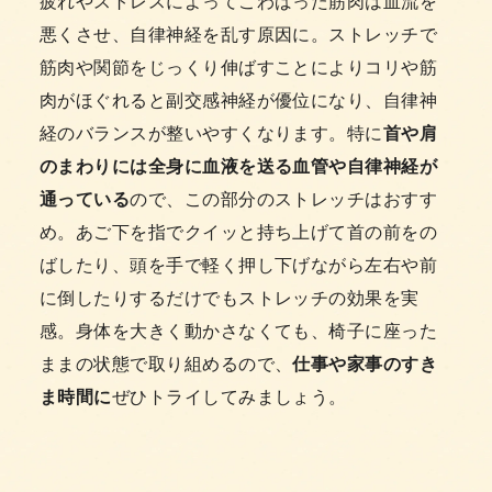
疲れやストレスによってこわばった筋肉は血流を
悪くさせ、自律神経を乱す原因に。ストレッチで
筋肉や関節をじっくり伸ばすことによりコリや筋
肉がほぐれると副交感神経が優位になり、自律神
経のバランスが整いやすくなります。特に
首や肩
のまわりには全身に血液を送る血管や自律神経が
通っている
ので、この部分のストレッチはおすす
め。あご下を指でクイッと持ち上げて首の前をの
ばしたり、頭を手で軽く押し下げながら左右や前
に倒したりするだけでもストレッチの効果を実
感。身体を大きく動かさなくても、椅子に座った
ままの状態で取り組めるので、
仕事や家事のすき
ま時間に
ぜひトライしてみましょう。