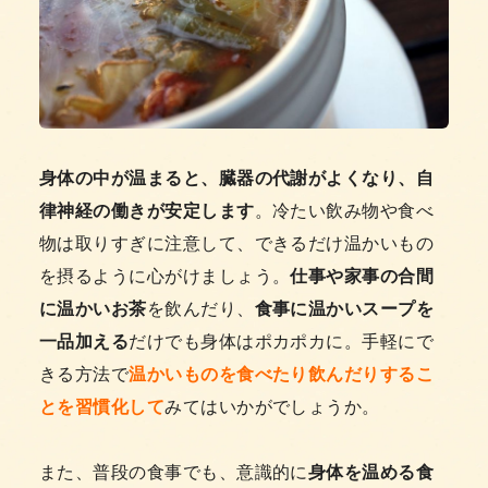
身体の中が温まると、臓器の代謝がよくなり、自
律神経の働きが安定します
。冷たい飲み物や食べ
物は取りすぎに注意して、できるだけ温かいもの
を摂るように心がけましょう。
仕事や家事の合間
に温かいお茶
を飲んだり、
食事に温かいスープを
一品加える
だけでも身体はポカポカに。手軽にで
きる方法で
温かいものを食べたり飲んだりするこ
とを習慣化して
みてはいかがでしょうか。
また、普段の食事でも、意識的に
身体を温める食