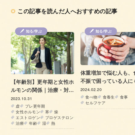
この記事を読んだ人へおすすめの記事
知る/学ぶ
ココロの症状/対策
プレ更年期から気をつ
い胃の不快感・不調 – 
の原因と解決法につい
2024.03.07
えよう
プレ更年期
自律神経
更年期
体重増加で悩む人も、食欲
不振で困っている人にも取
ホ
り入れてほしい朝の習慣！
2024.02.20
更年期を美しく健やかに過
食べ物
食養生
食事
セルフケア
ごす「朝スープ生活」のす
すめ
ン