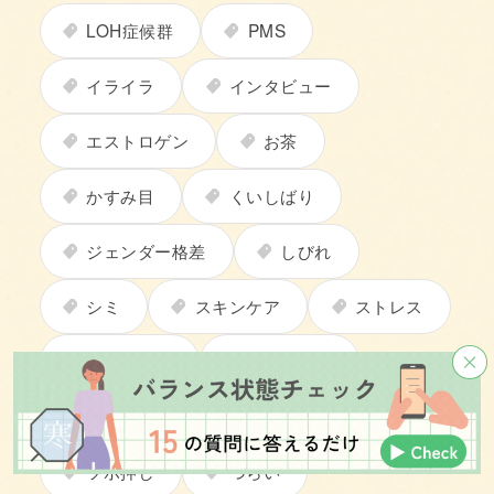
LOH症候群
PMS
イライラ
インタビュー
エストロゲン
お茶
かすみ目
くいしばり
ジェンダー格差
しびれ
シミ
スキンケア
ストレス
セルフケア
ダイエット
タンポポ
タンポポ茶
ツボ押し
つらい