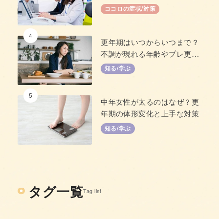
い」原因と対策
ココロの症状/対策
4
更年期はいつからいつまで？
不調が現れる年齢やプレ更年
期について
知る/学ぶ
5
中年女性が太るのはなぜ？更
年期の体形変化と上手な対策
知る/学ぶ
タグ一覧
Tag list