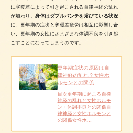
に寒暖差によって引き起こされる自律神経の乱れ
が加わり、
身体はダブルパンチを浴びている状況
に。更年期の症状と寒暖差疲労は相互に影響し合
い、更年期の女性にさまざまな体調不良を引き起
こすことになってしまうのです。
更年期症状の原因は自
律神経の乱れ？女性ホ
ルモンとの関係
目次更年期に起こる自律
神経の乱れと女性ホルモ
ン・体調不良との関係自
律神経と女性ホルモンと
の関係女性ホ…