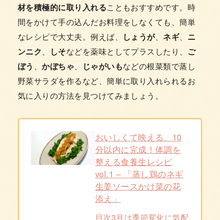
材を積極的に取り入れる
こともおすすめです。時
間をかけて手の込んだお料理をしなくても、簡単
なレシピで大丈夫。例えば、
しょうが
、
ネギ
、
ニ
ンニク
、
しそ
などを薬味としてプラスしたり、
ご
ぼう
、
かぼちゃ
、
じゃがいも
などの根菜類で蒸し
野菜サラダを作るなど、簡単に取り入れられるお
気に入りの方法を見つけてみましょう。
おいしくて映える、10
分以内に完成！体調を
整える食養生レシピ
vol.1 – 「蒸し鶏のネギ
生姜ソースかけ菜の花
添え」
目次3月は季節変化に気配