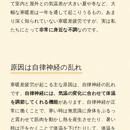
て室内と屋外との気温差が大きい夏や冬など、大
幅な寒暖差は一年を通して起こりうるもの。あま
り深く知られていない寒暖差疲労ですが、実は私
たちにとって
非常に身近な不調
なのです。
原因は自律神経の乱れ
寒暖差疲労が起こる主な原因は、自律神経の乱れ
です。
自律神経には、気温の変化に合わせて体温
を調節してくれる機能
があります。自律神経が正
常に働くことで、寒い時は無意識に身体をぶるっ
と震わせて筋肉を動かし熱を産生させたり、暑い
時は汗をかくことで体温を下げたりして、体温を