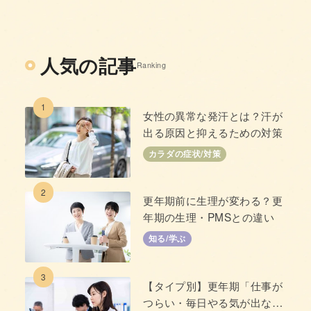
人気の記事
Ranking
1
女性の異常な発汗とは？汗が
出る原因と抑えるための対策
カラダの症状/対策
2
更年期前に生理が変わる？更
年期の生理・PMSとの違い
知る/学ぶ
3
【タイプ別】更年期「仕事が
つらい・毎日やる気が出な