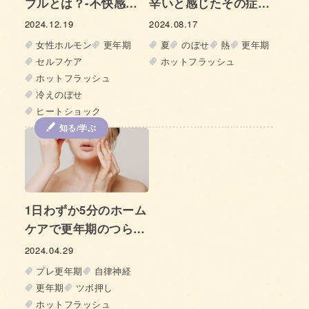
ブルとは？-不快感や
辛いと感じたその症
健康リスクに備えよ
状、ホットフラッシュ
2024.12.19
2024.08.17
う-
かも？
女性ホルモン
更年期
夏
のぼせ
熱
更年期
セルフケア
ホットフラッシュ
ホットフラッシュ
冷えのぼせ
ヒートショック
知る/学ぶ
1日わずか5分のホーム
ケアで更年期のつらい
症状もスーッと緩和 –
2024.04.29
【ホットフラッシュ】
プレ更年期
自律神経
「綿棒顔ツボ押し」で
更年期
ツボ押し
心と身体を軽やかに
ホットフラッシュ