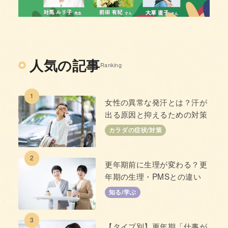
人気の記事
Ranking
1
女性の異常な発汗とは？汗が
出る原因と抑えるための対策
カラダの症状/対策
2
更年期前に生理が変わる？更
年期の生理・PMSとの違い
知る/学ぶ
3
【タイプ別】更年期「仕事が