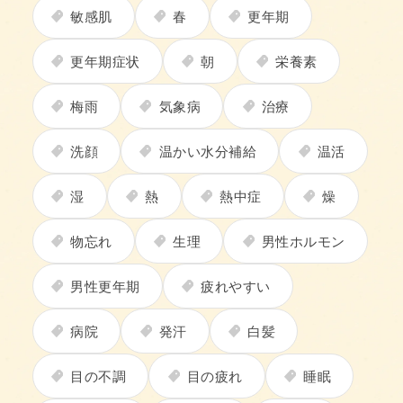
敏感肌
春
更年期
更年期症状
朝
栄養素
梅雨
気象病
治療
洗顔
温かい水分補給
温活
湿
熱
熱中症
燥
物忘れ
生理
男性ホルモン
男性更年期
疲れやすい
病院
発汗
白髪
目の不調
目の疲れ
睡眠