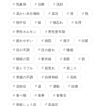
気象病
治療
洗顔
温かい水分補給
温活
湿
熱
熱中症
燥
物忘れ
生理
男性ホルモン
男性更年期
疲れやすい
病院
発汗
白髪
目の不調
目の疲れ
睡眠
睡眠の質
紫外線
老眼
肌
肌トラブル
肌荒れ
肩こり
胃腸の不調
自律神経
花粉
花粉症
虚
運動
頭痛
食べ物
食事
食養生
骨粗しょう症
高血圧