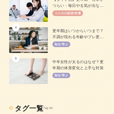
つらい・毎日やる気が出な
い」原因と対策
ココロの症状/対策
4
更年期はいつからいつまで？
不調が現れる年齢やプレ更年
期について
知る/学ぶ
5
中年女性が太るのはなぜ？更
年期の体形変化と上手な対策
知る/学ぶ
タグ一覧
Tag list