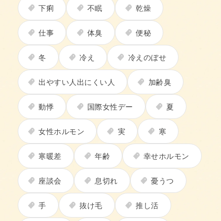
下痢
不眠
乾燥
仕事
体臭
便秘
冬
冷え
冷えのぼせ
出やすい人出にくい人
加齢臭
動悸
国際女性デー
夏
女性ホルモン
実
寒
寒暖差
年齢
幸せホルモン
座談会
息切れ
憂うつ
手
抜け毛
推し活