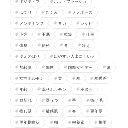
ポジティブ
ホットフラッシュ
ほてり
むくみ
メノポーズ
メンテナンス
ヨガ
レシピ
下痢
不眠
乾燥
仕事
体臭
便秘
冬
冷え
冷えのぼせ
出やすい人出にくい人
加齢臭
動悸
国際女性デー
夏
女性ホルモン
実
寒
寒暖差
年齢
幸せホルモン
座談会
息切れ
憂うつ
手
抜け毛
推し活
敏感肌
春
更年期
更年期症状
朝
栄養素
梅雨