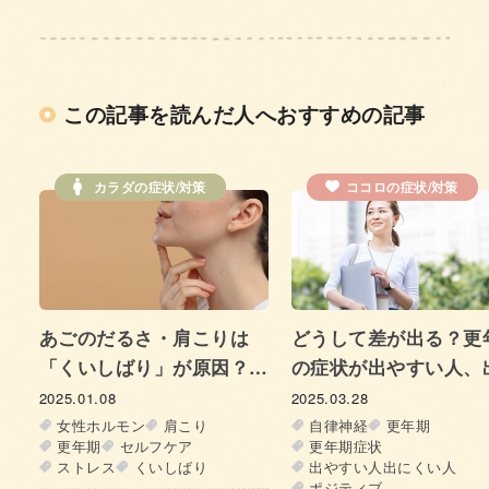
この記事を読んだ人へおすすめの記事
ココロの症状/対策
カラダの症状/対策
更年期のエストロゲン
で高血圧になる？原因
圧との付き合い方
2024.01.12
湿
熱
イライラ
つら
高血圧
どうして差が出る？更年期
更
の症状が出やすい人、出に
くい人の違いに迫る！
2025.03.28
自律神経
更年期
更年期症状
出やすい人出にくい人
ポジティブ