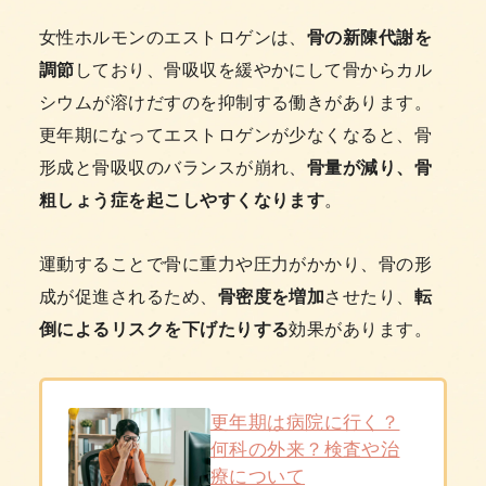
女性ホルモンのエストロゲンは、
骨の新陳代謝を
調節
しており、骨吸収を緩やかにして骨からカル
シウムが溶けだすのを抑制する働きがあります。
更年期になってエストロゲンが少なくなると、骨
形成と骨吸収のバランスが崩れ、
骨量が減り、骨
粗しょう症を起こしやすくなります
。
運動することで骨に重力や圧力がかかり、骨の形
成が促進されるため、
骨密度を増加
させたり、
転
倒によるリスクを下げたりする
効果があります。
更年期は病院に行く？
何科の外来？検査や治
療について