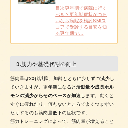
目次更年期で病院に行く
べき？更年期症状がつら
いなら病院を検討SMIス
コアで受診する目安を知
る更年期で…
3.筋力や基礎代謝の向上
筋肉量は30代以降、加齢とともに少しずつ減少し
ていきますが、更年期になると
活動量や成長ホル
モンの減少からそのペースが加速
します。動くと
すぐに疲れたり、何もないところでよくつまずい
たりするのも筋肉量低下の症状です。
筋力トレーニングによって、筋肉量が増えること