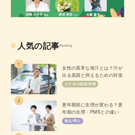
人気の記事
Ranking
1
女性の異常な発汗とは？汗が
出る原因と抑えるための対策
カラダの症状/対策
2
更年期前に生理が変わる？更
年期の生理・PMSとの違い
知る/学ぶ