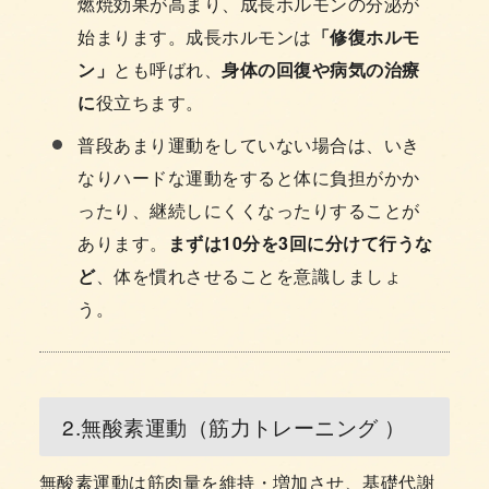
燃焼効果が高まり、成長ホルモンの分泌が
始まります。成長ホルモンは
「修復ホルモ
ン」
とも呼ばれ、
身体の回復や病気の治療
に
役立ちます。
普段あまり運動をしていない場合は、いき
なりハードな運動をすると体に負担がかか
ったり、継続しにくくなったりすることが
あります。
まずは10分を3回に分けて行うな
ど
、体を慣れさせることを意識しましょ
う。
2.無酸素運動（筋力トレーニング ）
無酸素運動は筋肉量を維持・増加させ、基礎代謝