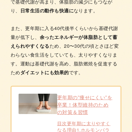
で基礎代謝が高まり、体脂肪の減少にもつなが
り、
日常生活の動作も快適に
なります。
また、更年期に入る40代後半くらいから基礎代謝
量が低下し、
余ったエネルギーが体脂肪として蓄
えられやすくなる
ため、20〜30代の頃とさほど変
わらない食生活をしていても、太りやすくなりま
す。運動は基礎代謝を高め、脂肪燃焼を促進する
ため
ダイエットにも効果的
です。
更年期の”痩せにくい”を
卒業！体型維持のため
の対策＆習慣
目次更年期に太りやすく
なる理由1.ホルモンバラ