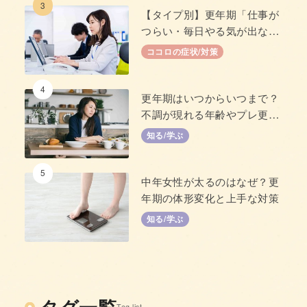
3
【タイプ別】更年期「仕事が
つらい・毎日やる気が出な
い」原因と対策
ココロの症状/対策
4
更年期はいつからいつまで？
不調が現れる年齢やプレ更年
期について
知る/学ぶ
5
中年女性が太るのはなぜ？更
年期の体形変化と上手な対策
知る/学ぶ
タグ一覧
Tag list