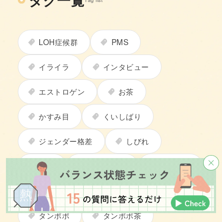
LOH症候群
PMS
イライラ
インタビュー
エストロゲン
お茶
かすみ目
くいしばり
ジェンダー格差
しびれ
シミ
スキンケア
ストレス
セルフケア
ダイエット
タンポポ
タンポポ茶