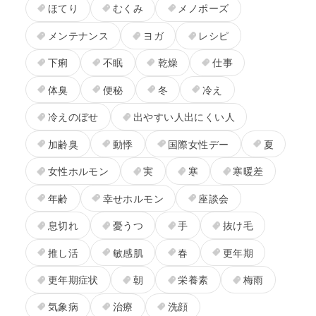
ほてり
むくみ
メノポーズ
メンテナンス
ヨガ
レシピ
下痢
不眠
乾燥
仕事
体臭
便秘
冬
冷え
冷えのぼせ
出やすい人出にくい人
加齢臭
動悸
国際女性デー
夏
女性ホルモン
実
寒
寒暖差
年齢
幸せホルモン
座談会
息切れ
憂うつ
手
抜け毛
推し活
敏感肌
春
更年期
更年期症状
朝
栄養素
梅雨
気象病
治療
洗顔