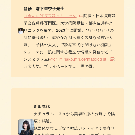
監修 森下未奈子先生
白金あおば皮フ科クリニック
院長・日本皮膚科
学会皮膚科専門医。大学病院勤務・都内皮膚科ク
リニックを経て、2023年に開業。ひとりひとりの
肌に寄り添い、健やかな肌へ導く親身な診察が人
気。「子供〜大人まで診察室では聞けない知識」
をテーマに、肌に関する役立つ情報を発信するイ
ンスタグラム(
@dr_minako.mn.dermatologist
)
も大人気。プライベートでは二児の母。
新田晃代
ナチュラルコスメから美容医療の分野まで幅
広く精通。
紙媒体やウェブなど幅広いメディアで美容企