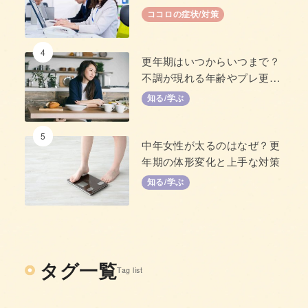
い」原因と対策
ココロの症状/対策
4
更年期はいつからいつまで？
不調が現れる年齢やプレ更年
期について
知る/学ぶ
5
中年女性が太るのはなぜ？更
年期の体形変化と上手な対策
知る/学ぶ
タグ一覧
Tag list