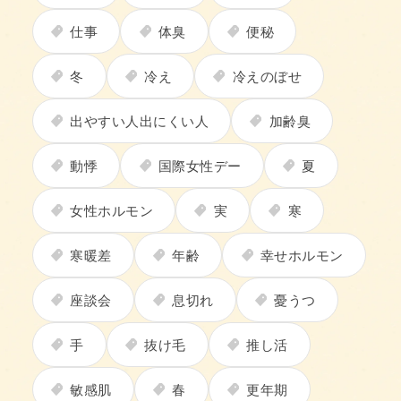
仕事
体臭
便秘
冬
冷え
冷えのぼせ
出やすい人出にくい人
加齢臭
動悸
国際女性デー
夏
女性ホルモン
実
寒
寒暖差
年齢
幸せホルモン
座談会
息切れ
憂うつ
手
抜け毛
推し活
敏感肌
春
更年期