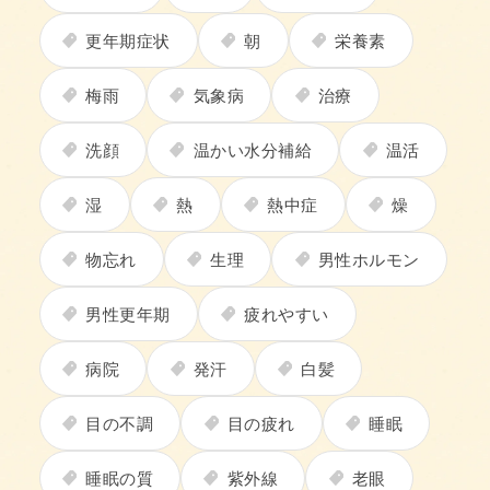
更年期症状
朝
栄養素
梅雨
気象病
治療
洗顔
温かい水分補給
温活
湿
熱
熱中症
燥
物忘れ
生理
男性ホルモン
男性更年期
疲れやすい
病院
発汗
白髪
目の不調
目の疲れ
睡眠
睡眠の質
紫外線
老眼