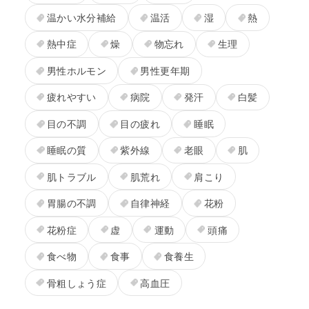
温かい水分補給
温活
湿
熱
熱中症
燥
物忘れ
生理
男性ホルモン
男性更年期
疲れやすい
病院
発汗
白髪
目の不調
目の疲れ
睡眠
睡眠の質
紫外線
老眼
肌
肌トラブル
肌荒れ
肩こり
胃腸の不調
自律神経
花粉
花粉症
虚
運動
頭痛
食べ物
食事
食養生
骨粗しょう症
高血圧