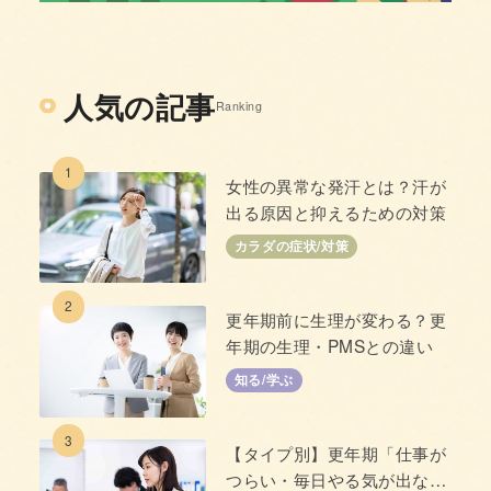
人気の記事
Ranking
1
女性の異常な発汗とは？汗が
出る原因と抑えるための対策
カラダの症状/対策
2
更年期前に生理が変わる？更
年期の生理・PMSとの違い
知る/学ぶ
3
【タイプ別】更年期「仕事が
つらい・毎日やる気が出な