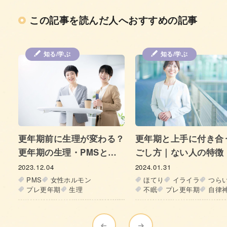
この記事を読んだ人へおすすめの記事
知る/学ぶ
カラダの症状/対策
どうする？更年期の目
調‐老眼・かすみ目の
と簡単ケア‐
2025.10.03
老眼
かすみ目
ドライ
プレ更年期
女性ホルモ
自律神経
更年期
？
更年期と上手に付き合う過
セルフケア
ごし方｜ない人の特徴・習
慣（食事・運動）
2024.01.31
ほてり
イライラ
つらい
不眠
プレ更年期
自律神経