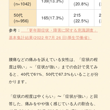
139(13.3%)
(n=1042)
(20.8%)
(26.9
50代
215
263
165(17.3%)
(n=956)
(22.5%)
(27.5
参考：
「更年期症状・障害に関する意識調査」
基本集計結果(2022 年7月 26 日)厚生労働省）
腰痛などの痛みを訴えている女性は、「症状の程
度は弱い」～「症状が強い」までの合計で見てみ
ると、40代で61%、50代で67.3%もいることが分
かります。
「症状の程度は中くらい」〜「症状が強い」と回
答した、痛みをやや強く感じている人の割合も、