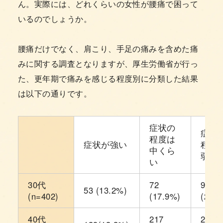
ん。実際には、どれくらいの女性が腰痛で困って
いるのでしょうか。
腰痛だけでなく、肩こり、手足の痛みを含めた痛
みに関する調査となりますが、厚生労働省が行っ
た、更年期で痛みを感じる程度別に分類した結果
は以下の通りです。
症状の
症状
程度は
症状が強い
程度
中くら
弱い
い
30代
72
91
53 (13.2%)
(n=402)
(17.9%)
(22.6
40代
217
280