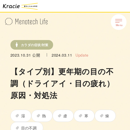
カラダの症状/対策
2023.10.31
公開
2024.03.11
Update
【タイプ別】更年期の目の不
調（ドライアイ・目の疲れ）
原因・対処法
湿
熱
虚
寒
燥
目の不調