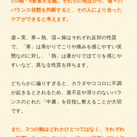
の3軸・6要素を定義。それらの視点から、個々の
バランス状態を判断すると、その人により合った
ケアができると考えます。
虚↔実、寒↔熱、湿↔燥はそれぞれ反対の性質
で、「寒」は寒がりでこりや痛みを感じやすい状
態なのに対し、「熱」は暑がりでほてりを感じや
すいなど、異なる性質を持ちます。
どちらかに偏りすぎると、カラダやココロに不調
が起きるとされるため、過不足や滞りのないバラ
ンスのとれた「中庸」を目指し整えることが大切
です。
また、3つの軸はどれかひとつではなく、それぞれ