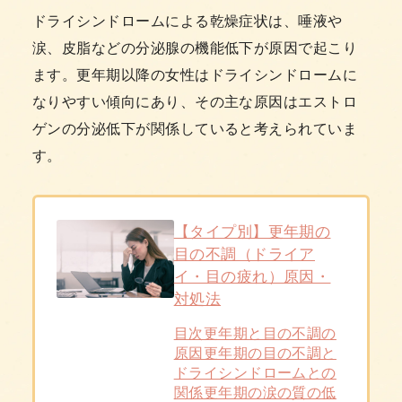
ドライシンドロームによる乾燥症状は、唾液や
涙、皮脂などの分泌腺の機能低下が原因で起こり
ます。更年期以降の女性はドライシンドロームに
なりやすい傾向にあり、その主な原因はエストロ
ゲンの分泌低下が関係していると考えられていま
す。
【タイプ別】更年期の
目の不調（ドライア
イ・目の疲れ）原因・
対処法
目次更年期と目の不調の
原因更年期の目の不調と
ドライシンドロームとの
関係更年期の涙の質の低