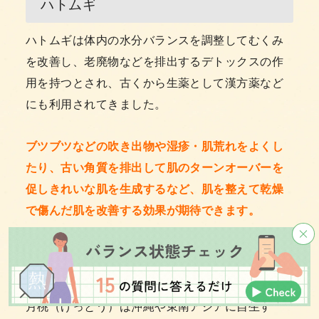
ハトムギ
ハトムギは体内の水分バランスを調整してむくみ
を改善し、老廃物などを排出するデトックスの作
用を持つとされ、古くから生薬として漢方薬など
にも利用されてきました。
ブツブツなどの吹き出物や湿疹・肌荒れをよくし
たり、古い角質を排出して肌のターンオーバーを
促しきれいな肌を生成するなど、肌を整えて乾燥
で傷んだ肌を改善する効果が期待できます。
月桃葉
月桃（げっとう）は沖縄や東南アジアに自生す