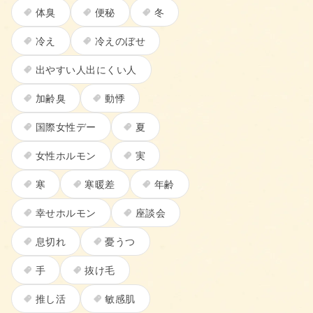
体臭
便秘
冬
冷え
冷えのぼせ
出やすい人出にくい人
加齢臭
動悸
国際女性デー
夏
女性ホルモン
実
寒
寒暖差
年齢
幸せホルモン
座談会
息切れ
憂うつ
手
抜け毛
推し活
敏感肌