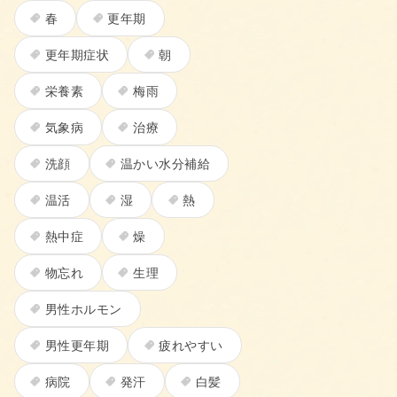
春
更年期
更年期症状
朝
栄養素
梅雨
気象病
治療
洗顔
温かい水分補給
温活
湿
熱
熱中症
燥
物忘れ
生理
男性ホルモン
男性更年期
疲れやすい
病院
発汗
白髪