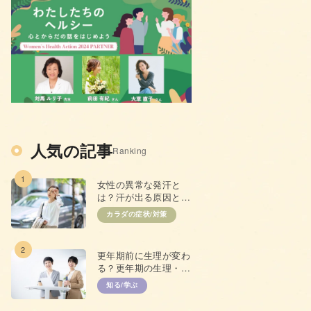
人気の記事
Ranking
1
女性の異常な発汗と
は？汗が出る原因と抑
えるための対策
カラダの症状/対策
2
更年期前に生理が変わ
る？更年期の生理・
PMSとの違い
知る/学ぶ