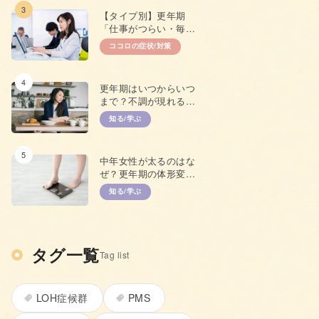
3
【タイプ別】更年期
「仕事がつらい・毎日
やる気が出ない」原因
ココロの症状/対策
と対策
4
更年期はいつからいつ
まで？不調が現れる年
齢やプレ更年期につい
知る/学ぶ
て
5
中年女性が太るのはな
ぜ？更年期の体形変化
と上手な対策
知る/学ぶ
タグ一覧
Tag list
LOH症候群
PMS